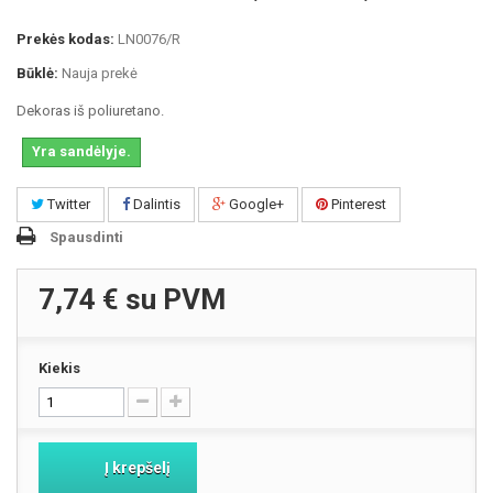
Prekės kodas:
LN0076/R
Būklė:
Nauja prekė
Dekoras iš poliuretano.
Yra sandėlyje.
Twitter
Dalintis
Google+
Pinterest
Spausdinti
7,74 €
su PVM
Kiekis
Į krepšelį