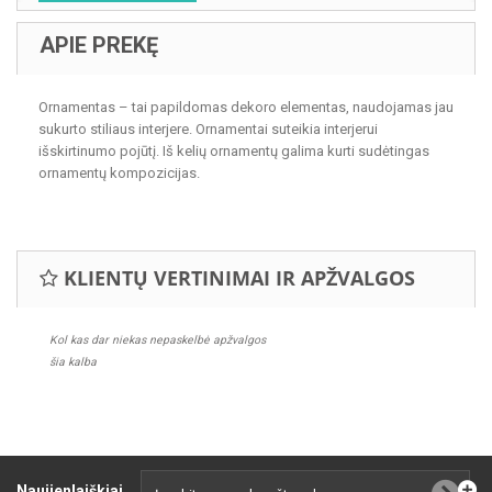
APIE PREKĘ
Ornamentas – tai papildomas dekoro elementas, naudojamas jau
sukurto stiliaus interjere. Ornamentai suteikia interjerui
išskirtinumo pojūtį. Iš kelių ornamentų galima kurti sudėtingas
ornamentų kompozicijas.
KLIENTŲ VERTINIMAI IR APŽVALGOS
Kol kas dar niekas nepaskelbė apžvalgos
šia kalba
Naujienlaiškiai