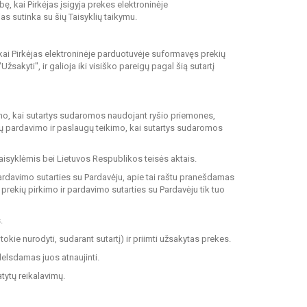
bę, kai Pirkėjas įsigyja prekes elektroninėje
s sutinka su šių Taisyklių taikymu.
kai Pirkėjas elektroninėje parduotuvėje suformavęs prekių
kyti", ir galioja iki visiško pareigų pagal šią sutartį
kimo, kai sutartys sudaromos naudojant ryšio priemones,
ktų pardavimo ir paslaugų teikimo, kai sutartys sudaromos
Taisyklėmis bei Lietuvos Respublikos teisės aktais.
r pardavimo sutarties su Pardavėju, apie tai raštu pranešdamas
 prekių pirkimo ir pardavimo sutarties su Pardavėju tik tuo
.
 tokie nurodyti, sudarant sutartį) ir priimti užsakytas prekes.
delsdamas juos atnaujinti.
atytų reikalavimų.