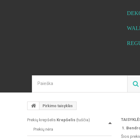
DEK
WAL
REG
Pirkimo taisyklės
TAISYKLĖ
Prekių krepšelis
Krepšelis
(tuščia)
1. Bendr
Prekių nėra
Šios preki