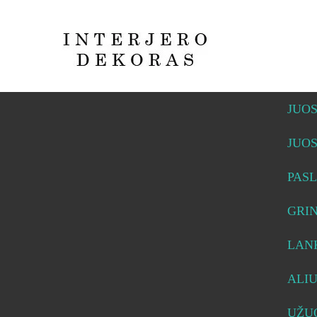
JUO
JUO
PASL
GRI
LAN
ALI
UŽUO