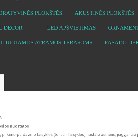
ORATYVINĖS PLOKŠTĖS
AKUSTINĖS PLOKŠTĖS
L DECOR
LED APŠVIETIMAS
ORNAMENT
ULIUOJAMOS ATRAMOS TERASOMS
FASADO DE
S
osios nuostatos
ų pirkimo-pardavimo taisyklės (toliau - Taisyklės) nustato asmens, įsigyjančio