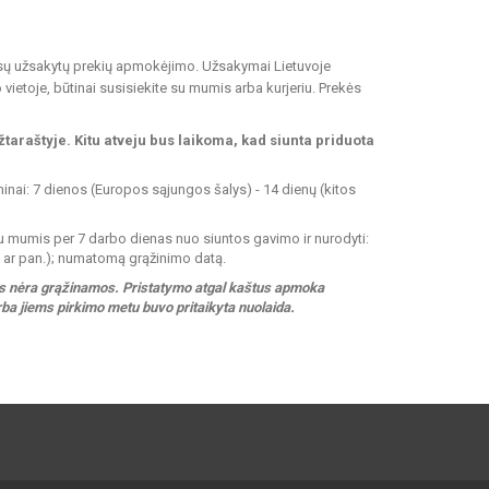
 Jūsų užsakytų prekių apmokėjimo. Užsakymai Lietuvoje
vietoje, būtinai susisiekite su mumis arba kurjeriu. Prekės
žtaraštyje. Kitu atveju bus laikoma, kad siunta priduota
minai: 7 dienos (Europos sąjungos šalys) - 14 dienų (kitos
i su mumis per 7 darbo dienas nuo siuntos gavimo ir nurodyti:
a ar pan.); numatomą grąžinimo datą.
dos nėra grąžinamos. Pristatymo atgal kaštus apmoka
arba jiems pirkimo metu buvo pritaikyta nuolaida.