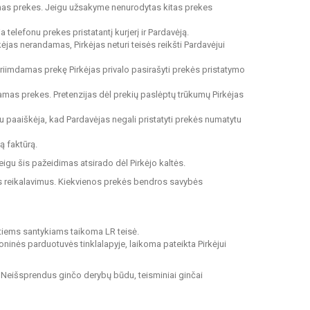
statomas prekes. Jeigu užsakyme nenurodytas kitas prekes
a telefonu prekes pristatantį kurjerį ir Pardavėją.
kėjas nerandamas, Pirkėjas neturi teisės reikšti Pardavėjui
Priimdamas prekę Pirkėjas privalo pasirašyti prekės pristatymo
damas prekes. Pretenzijas dėl prekių paslėptų trūkumų Pirkėjas
gu paaiškėja, kad Pardavėjas negali pristatyti prekės numatytu
tą faktūrą.
igu šis pažeidimas atsirado dėl Pirkėjo kaltės.
s reikalavimus. Kiekvienos prekės bendros savybės
ytiems santykiams taikoma LR teisė.
troninės parduotuvės tinklalapyje, laikoma pateikta Pirkėjui
. Neišsprendus ginčo derybų būdu, teisminiai ginčai