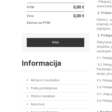
- Pirkėjas)
www.karial
0,00 €
PVM
2. Pirki
0,00 €
Viso
Pirkimo - 
Kainos su PVM
krepšelį, 
įvykdymo.
3. Pirkėj
Šalių teis
Pirkti
taisykles,
naudojant 
3.1. Pirkė
Informacija
​ 3.2. Pir
Pardavėjui
atveju, je
Akcijos ir nuolaidos
3.3. Pirkė
3.4. Pirkėj
Prekių pristatymas
3.5. Jeigu
Pirkimo taisyklės
3.6. Pirkėj
Apie mus
4.
Pardavė