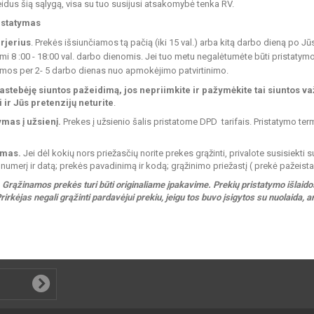
žeidus šią sąlygą, visa su tuo susijusi atsakomybė tenka RV.
istatymas
rjerius
. Prekės išsiunčiamos tą pačią (iki 15 val.) arba kitą darbo dieną po
mi 8 :00 - 18:00 val. darbo dienomis. Jei tuo metu negalėtumėte būti pristatymo 
omos per 2- 5 darbo dienas nuo apmokėjimo patvirtinimo.
pastebėję siuntos pažeidimą, jos nepriimkite ir pažymėkite tai siuntos va
 ir Jūs pretenzijų neturite
.
ymas į užsienį.
Prekes į užsienio šalis pristatome DPD tarifais. Pristatymo ter
imas.
Jei dėl kokių nors priežasčių norite prekes grąžinti, privalote susisiekt
umerį ir datą; prekės pavadinimą ir kodą; grąžinimo priežastį ( prekė pažeist
Grąžinamos prekės turi būti originaliame įpakavime. Prekių pristatymo išlai
rirkėjas negali grąžinti pardavėjui prekiu, jeigu tos buvo įsigytos su nuolaida, 