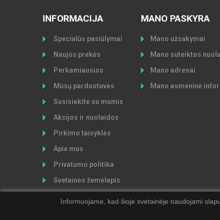
INFORMACIJA
MANO PASKYRA
Specialūs pasiūlymai
Mano užsakymai
Naujos prekės
Mano suteiktos nuol
Perkamiausios
Mano adresai
Mūsų parduotuvės
Mano asmeninė infor
Susisiekite su mumis
Akcijos ir nuolaidos
Pirkimo taisyklės
Apie mus
Privatumo politika
Svetainės žemėlapis
Informuojame, kad šioje svetainėje naudojami slapu