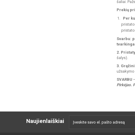
šaliai. Pa
Prekių pr
Per ku
pristato
pristat
Svarbu
: 
tvarkingai
2. Pristat
šalys).
3. Grąžin
užsakymo n
SVARBU -
Pirkėjas.
P
Naujienlaiškiai