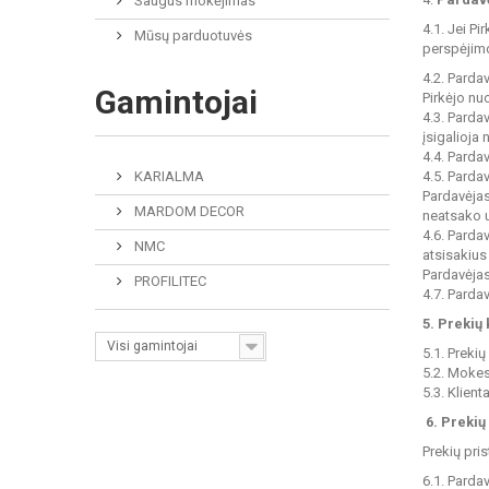
Saugus mokėjimas
4.1. Jei P
Mūsų parduotuvės
perspėjimo
4.2. Parda
Gamintojai
Pirkėjo nu
4.3. Parda
įsigalioj
4.4. Parda
KARIALMA
4.5. Parda
Pardavėjas
MARDOM DECOR
neatsako u
4.6. Parda
NMC
atsisakius
Pardavėjas
PROFILITEC
4.7. Pardav
5. Prekių
Visi gamintojai
5.1. Preki
5.2. Mokes
5.3. Klien
6. Prekių
Prekių pri
6.1. Parda