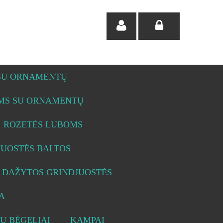
 SU ORNAMENTŲ
OMS SU ORNAMENTŲ
ROZETĖS LUBOMS
JUOSTĖS BALTOS
DAŽYTOS GRINDJUOSTĖS
A
Ų BĖGELIAI
KAMPAI