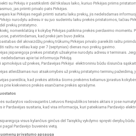
siekti su Pirkėju ir pasitikslinti dėl tikslaus laiko, kuriuo Pirkėjas priims pri
asmuo, jas priimti privalo pats Pirkėjas.
tvejais kai Pirkėjas negali priimti sutartu laiku prekių, jis nedelsdamas informuoj
 Pirkėjo nurodytu adresu ir su juo suderintu laiku prekės pristatomos, tačiau Pir
 dėl prekių pristatymo.
ų kiekį, nomenklatūrą ir kokybę Pirkėjas patikrina prekės perdavimo momentu. 
se, patvirtindamas, kad prekė jam buvo įteikta.
 pastabas dėl akivaizdžių prekių trūkumų Pirkėjas privalo pareikšti raštu priim
kšti raštu ne vėliau kaip per 7 (septynias) dienas nuo prekių gavimo.
vėjas įsipareigoja prekes pristatyti užsakyme nurodytu adresu ir terminais. Jei
is nedelsdamas apie tai informuoja Pirkėją.
jui apmokėjus už prekes, Pardavėjas Pirkėjui elektroniniu būdu išsiunčia sąskai
vėjas atleidžiamas nuo atsakomybės už prekių pristatymo terminų pažeidimą, je
vėjas pareiškia, kad prekės atitinka šioms prekėms keliamus įprastus kokybė
os prie kiekvienos prekės esančiame prekės aprašyme.
nuostatos
klės sudarytos vadovaujantis Lietuvos Respublikos teisės aktais ir jose numat
as ir Pardavėjas susitaria, kad visa informacija, kuri pateikiama Pardavėjo elek
 įsipareigoja visus kylančius ginčus dėl Taisyklių vykdymo spręsti derybų būdu
i pagal Pardavėjo buveinės vietą.
uomenų privatumo apsauga