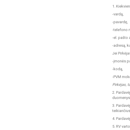
1. Kiekvie
-vardą,
-pavardę,
-telefono 
-el. pašto
-adresą, k
Jei Pirkėj
-įmonės p
-kodą,
-PVM mokė
Pirkėjas, t
2. Pardavė
duomenys g
3. Pardavė
teikiančiu
4. Pardavė
5. RV vart