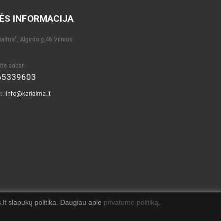
ĖS INFORMACIJA
alma", Algirdo g,46 Vilnius
ite dabar:
65339603
as:
info@karialma.lt
lt slapukų politika. Daugiau apie
privatumo politiką
.