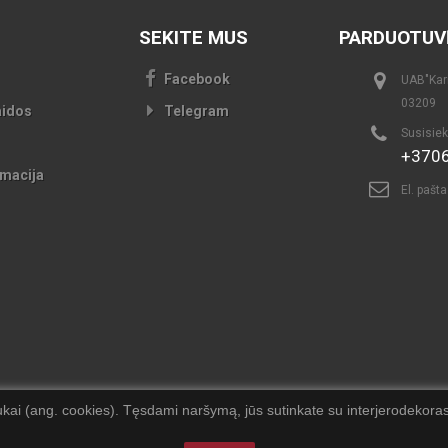
SEKITE MUS
PARDUOTUV
Facebook
UAB"Kari
03209
aidos
Telegram
Susisiek
+370
macija
El. pašt
kai (ang. cookies). Tęsdami naršymą, jūs sutinkate su interjerodekoras.