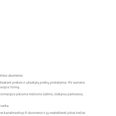
r kitus duomenis.
žsakant prekes ir užsakytų prekių pristatymui. RV asmens
racijos formą.
formacijos jokioms trečioms šalims, išskyrus partnerius,
tvarka.
.karialmashop.lt duomenis ir jų neatskleisti jokiai trečiai