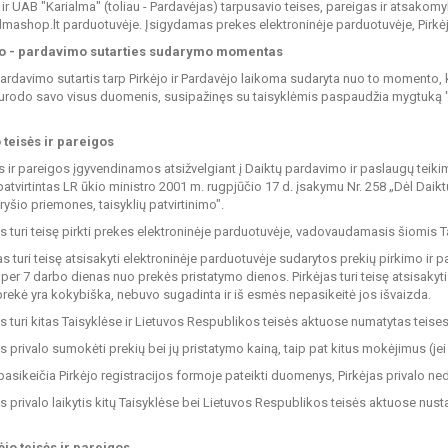
, ir UAB "Karialma" (toliau - Pardavėjas) tarpusavio teises, pareigas ir atsakomy
mashop.lt parduotuvėje. Įsigydamas prekes elektroninėje parduotuvėje, Pirkėja
mo - pardavimo sutarties sudarymo momentas
pardavimo sutartis tarp Pirkėjo ir Pardavėjo laikoma sudaryta nuo to momento, 
nurodo savo visus duomenis, susipažinęs su taisyklėmis paspaudžia mygtuką "Užsa
o teisės ir pareigos
ės ir pareigos įgyvendinamos atsižvelgiant į Daiktų pardavimo ir paslaugų tei
 patvirtintas LR ūkio ministro 2001 m. rugpjūčio 17 d. įsakymu Nr. 258 „Dėl Dai
ryšio priemones, taisyklių patvirtinimo".
jas turi teisę pirkti prekes elektroninėje parduotuvėje, vadovaudamasis šiomis 
kėjas turi teisę atsisakyti elektroninėje parduotuvėje sudarytos prekių pirkimo i
 per 7 darbo dienas nuo prekės pristatymo dienos. Pirkėjas turi teisę atsisakyti
i prekė yra kokybiška, nebuvo sugadinta ir iš esmės nepasikeitė jos išvaizda.
jas turi kitas Taisyklėse ir Lietuvos Respublikos teisės aktuose numatytas teises
as privalo sumokėti prekių bei jų pristatymo kainą, taip pat kitus mokėjimus (jei
 pasikeičia Pirkėjo registracijos formoje pateikti duomenys, Pirkėjas privalo ne
as privalo laikytis kitų Taisyklėse bei Lietuvos Respublikos teisės aktuose nust
jo teisės ir pareigos