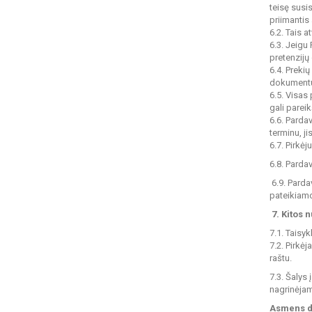
teisę susi
priimantis 
6.2. Tais a
6.3. Jeigu
pretenzijų
6.4. Preki
dokumentuo
6.5. Visas
gali parei
6.6. Parda
terminu, j
6.7. Pirkė
6.8. Parda
6.9. Parda
pateikiam
7. Kitos 
7.1. Taisy
7.2. Pirkėj
raštu.
7.3. Šalys
nagrinėjam
Asmens d