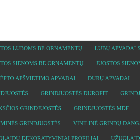
STOS LUBOMS BE ORNAMENTŲ
LUBŲ APVADAI
STOS SIENOMS BE ORNAMENTŲ
JUOSTOS SIEN
ĖPTO APŠVIETIMO APVADAI
DURŲ APVADAI
NDJUOSTĖS
GRINDJUOSTĖS DUROFIT
GRIND
KSČIOS GRINDJUOSTĖS
GRINDJUOSTĖS MDF
UMINĖS GRINDJUOSTĖS
VINILINĖ GRINDŲ DANG
LAIDŲ DEKORATYVINIAI PROFILIAI
UŽUOLAID