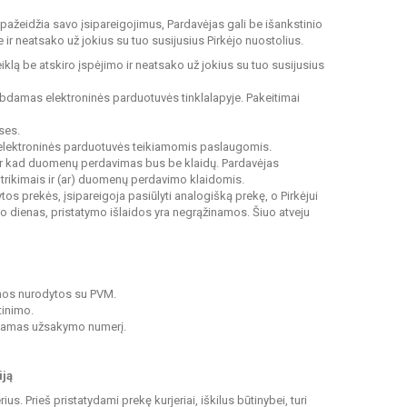
 pažeidžia savo įsipareigojimus, Pardavėjas gali be išankstinio
ir neatsako už jokius su tuo susijusius Pirkėjo nuostolius.
eiklą be atskiro įspėjimo ir neatsako už jokius su tuo susijusius
kelbdamas elektroninės parduotuvės tinklalapyje. Pakeitimai
ses.
is elektroninės parduotuvės teikiamomis paslaugomis.
 ar kad duomenų perdavimas bus be klaidų. Pardavėjas
utrikimais ir (ar) duomenų perdavimo klaidomis.
os prekės, įsipareigoja pasiūlyti analogišką prekę, o Pirkėjui
bo dienas, pristatymo išlaidos yra negrąžinamos. Šiuo atveju
inos nurodytos su PVM.
tinimo.
dydamas užsakymo numerį.
iją
. Prieš pristatydami prekę kurjeriai, iškilus būtinybei, turi