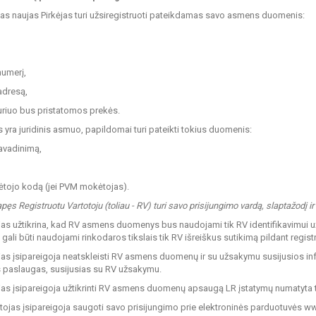
nas naujas Pirkėjas turi užsiregistruoti pateikdamas savo asmens duomenis:
numerį,
 adresą,
uriuo bus pristatomos prekės.
as yra juridinis asmuo, papildomai turi pateikti tokius duomenis:
avadinimą,
tojo kodą (jei PVM mokėtojas).
apęs Registruotu Vartotoju (toliau - RV) turi savo prisijungimo vardą, slaptažodį i
jas užtikrina, kad RV asmens duomenys bus naudojami tik RV identifikavimui u
ali būti naudojami rinkodaros tikslais tik RV išreiškus sutikimą pildant regist
jas įsipareigoja neatskleisti RV asmens duomenų ir su užsakymu susijusios in
s paslaugas, susijusias su RV užsakymu.
jas įsipareigoja užtikrinti RV asmens duomenų apsaugą LR įstatymų numatyta 
otojas įsipareigoja saugoti savo prisijungimo prie elektroninės parduotuvės www