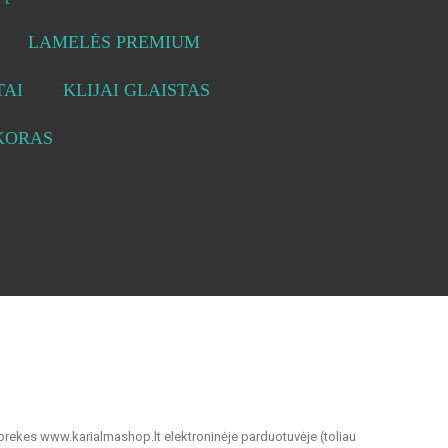
LAMELĖS PREMIUM
AI
KLIJAI GLAISTAS
KORAS
 prekes www.karialmashop.lt elektroninėje parduotuvėje (toliau