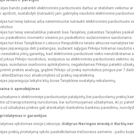
irkėjas bando pakenkti elektroninės parduotuvės darbui ar stabiliam veikimui ar
 apriboti, sustabdyti (nutraukti) jam galimybę naudotis elektronine parduotuve 
vėjas turi teisę laikinai arba neterminuotai nutraukti elektroninės parduotuvės v
ostolius.
vėjas turi teisę vienašališkai pakeisti šias Taisykles, pakeistas Taisykles pas
a nuo paskelbimo momento visiems po paskelbimo sudaromiems sandoriams.
vėjas turi kitas Taisyklėse ir Lietuvos Respublikos teisės aktuose numatytas tei
vėjas įsipareigoja dėti pastangas, sudarant sąlygas Pirkėjui tinkamai naudot
 nesuteikia jokių garantijų, kad elektroninė parduotuvė veiks nenutrūkstamai
ž jokius Pirkėjo nuostolius, susijusius su elektroninės parduotuvės veikimo s
vėjas, susidarius svarbioms aplinkybėms, negalėdamas Pirkėjui pateikti užsakyt
 priimti prekės analogą, grąžinti Pirkėjo už prekę sumokėtus pinigus per 7 dar
 atleidžiamas nuo atsakomybės už prekių nepateikimą.
ėjas įsipareigoja laikytis kitų šiose Taisyklėse nustatytų reikalavimų.
 kaina ir apmokėjimas
ų užsakyme ir elektroninėje parduotuvėje patalpintų bei parduodamų prekių ka
tis už transportavimą nurodomas, kai suformuojamas užsakymas, iki jo patvir
tas už užsakytas prekes gali atsiskaityti išankstiniu bankiniu pavedimu, nuro
 pristatymas ir garantijos
statymas vykdomas visoje Lietuvoje,
išskyrus Neringos miestą ir Kuršių ner
vėjas prekių pristatymą vykdo pasitelkdamas trečiuosius asmenis - pašto kurjerius