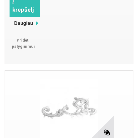
Į
krepšelį
Daugiau
Pridėti
palyginimui