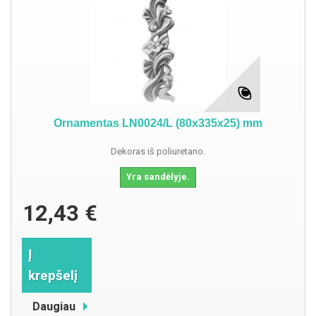
Ornamentas LN0024/L (80x335x25) mm
Dekoras iš poliuretano.
Yra sandėlyje.
12,43 €
Į
krepšelį
Daugiau