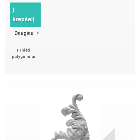
Į
krepšelį
Daugiau
Pridėti
palyginimui