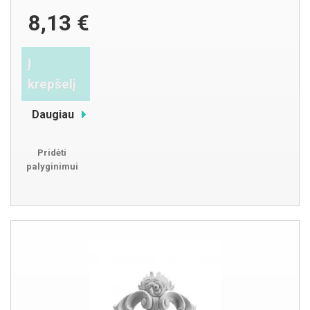
8,13 €
Į
krepšelį
Daugiau
Pridėti
palyginimui