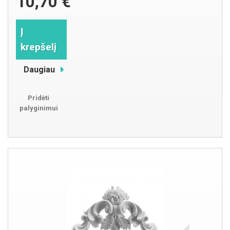
10,70 €
Į
krepšelį
Daugiau
Pridėti
palyginimui