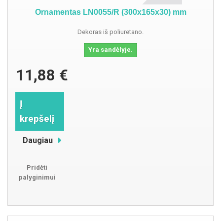
Ornamentas LN0055/R (300x165x30) mm
Dekoras iš poliuretano.
Yra sandėlyje.
11,88 €
Į
krepšelį
Daugiau
Pridėti
palyginimui