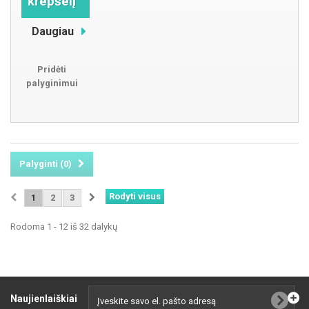
krepšelį
Daugiau
Pridėti
palyginimui
Palyginti (
0
)
Rodyti visus
1
2
3
Rodoma 1 - 12 iš 32 dalykų
Naujienlaiškiai