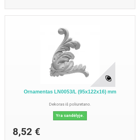
Ornamentas LN0053/L (95x122x16) mm
Dekoras iš poliuretano.
Yra sandėlyje.
8,52 €