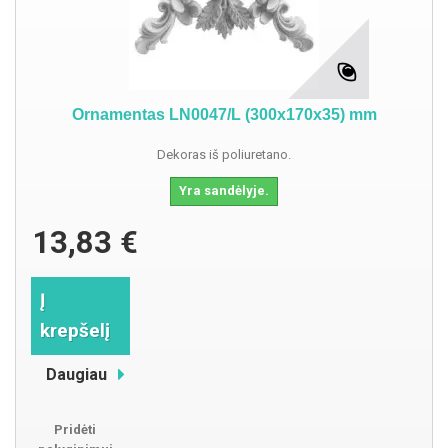
Ornamentas LN0047/L (300x170x35) mm
Dekoras iš poliuretano.
Yra sandėlyje.
13,83 €
Į
krepšelį
Daugiau
Pridėti