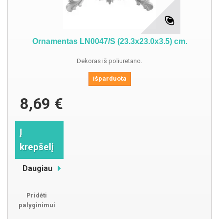
Ornamentas LN0047/S (23.3x23.0x3.5) cm.
Dekoras iš poliuretano.
išparduota
8,69 €
Į
krepšelį
Daugiau
Pridėti
palyginimui