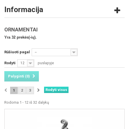
Informacija
ORNAMENTAI
Yra 32 prekės(-ių).
Rūšiuoti pagal
--
Rodyti
puslapyje
12
Palyginti (
0
)
Rodyti visus
1
2
3
Rodoma 1 - 12 iš 32 dalykų