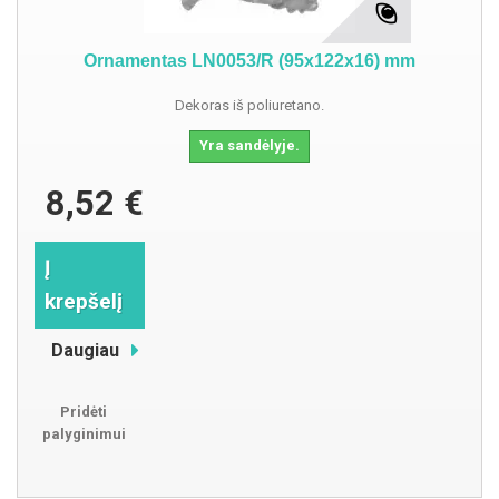
Ornamentas LN0053/R (95x122x16) mm
Dekoras iš poliuretano.
Yra sandėlyje.
8,52 €
Į
krepšelį
Daugiau
Pridėti
palyginimui