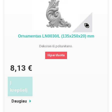
Ornamentas LN0030/L (135x250x20) mm
Dekoras iš poliuretano.
Išparduota
8,13 €
Į
krepšelį
Daugiau