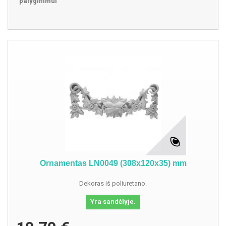
palyginimui
Ornamentas LN0049 (308x120x35) mm
Dekoras iš poliuretano.
Yra sandėlyje.