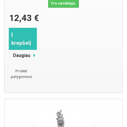
Yra sandėlyje.
12,43 €
Į
krepšelį
Daugiau
Pridėti
palyginimui