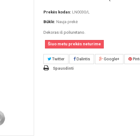
Prekės kodas:
LN0030/L
Būklė:
Nauja prekė
Dekoras iš poliuretano.
Šiuo metu prekės neturime
Twitter
Dalintis
Google+
Pint
Spausdinti