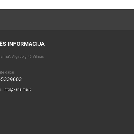
ĖS INFORMACIJA
alma", Algirdo g,46 Vilnius
ite dabar:
65339603
as:
info@karialma.lt