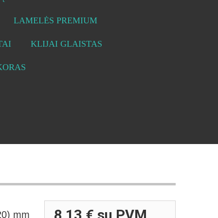
LAMELĖS PREMIUM
AI
KLIJAI GLAISTAS
KORAS
8,13 €
su PVM
20) mm