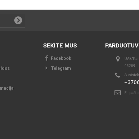
SEKITE MUS
PARDUOTUV
Facebook
UAB"Kari
03209
aidos
Telegram
Susisiek
+370
macija
El. pašt