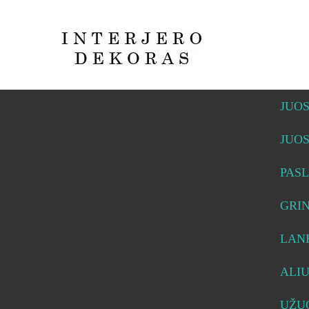
JUO
JUO
PASL
GRI
LAN
ALI
UŽUO