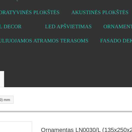
ORATYVINĖS PLOKŠTĖS
AKUSTINĖS PLOKŠTĖS
L DECOR
LED APŠVIETIMAS
ORNAMENT
ULIUOJAMOS ATRAMOS TERASOMS
FASADO DE
20) mm
Ornamentas LN0030/L (135x250x