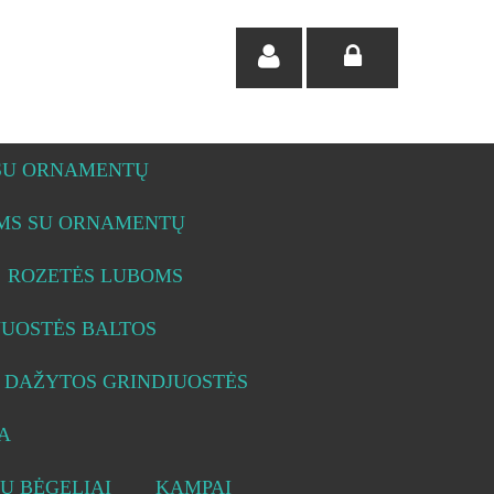
 SU ORNAMENTŲ
OMS SU ORNAMENTŲ
ROZETĖS LUBOMS
JUOSTĖS BALTOS
DAŽYTOS GRINDJUOSTĖS
A
Ų BĖGELIAI
KAMPAI