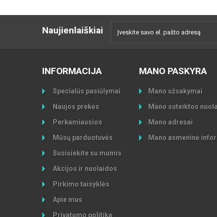
Naujienlaiškiai
INFORMACIJA
MANO PASKYRA
Specialūs pasiūlymai
Mano užsakymai
Naujos prekės
Mano suteiktos nuol
Perkamiausios
Mano adresai
Mūsų parduotuvės
Mano asmeninė infor
Susisiekite su mumis
Akcijos ir nuolaidos
Pirkimo taisyklės
Apie mus
Privatumo politika