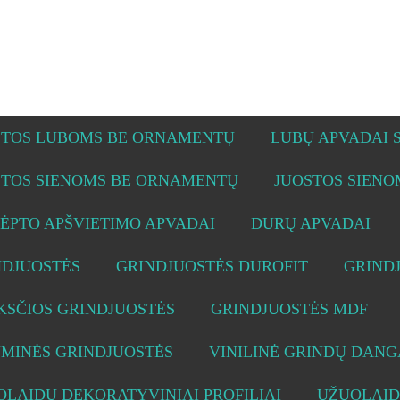
STOS LUBOMS BE ORNAMENTŲ
LUBŲ APVADAI
STOS SIENOMS BE ORNAMENTŲ
JUOSTOS SIEN
ĖPTO APŠVIETIMO APVADAI
DURŲ APVADAI
NDJUOSTĖS
GRINDJUOSTĖS DUROFIT
GRIND
KSČIOS GRINDJUOSTĖS
GRINDJUOSTĖS MDF
UMINĖS GRINDJUOSTĖS
VINILINĖ GRINDŲ DANG
LAIDŲ DEKORATYVINIAI PROFILIAI
UŽUOLAID