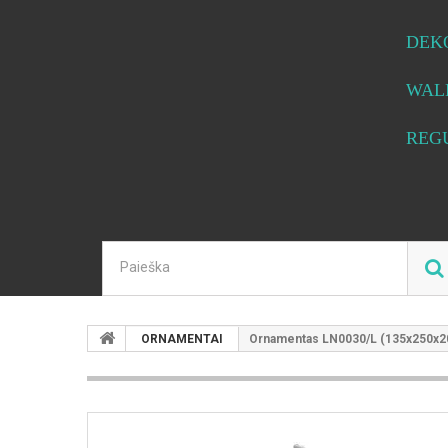
DEK
WAL
REG
ORNAMENTAI
Ornamentas LN0030/L (135x250x