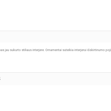
u sukurto stiliaus interjere. Ornamentai suteikia interjerui išskirtinumo poj
S