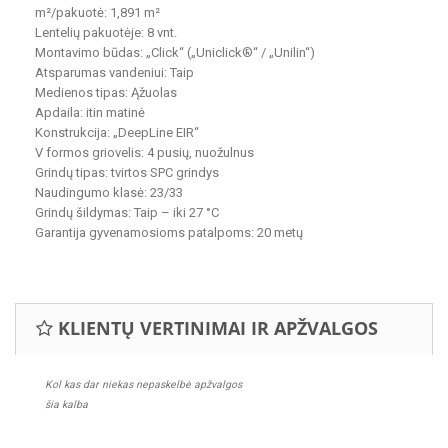
m²/pakuotė: 1,891 m²
Lentelių pakuotėje: 8 vnt.
Montavimo būdas: „Click“ („Uniclick®“ / „Unilin“)
Atsparumas vandeniui: Taip
Medienos tipas: Ąžuolas
Apdaila: itin matinė
Konstrukcija: „DeepLine EIR“
V formos griovelis: 4 pusių, nuožulnus
Grindų tipas: tvirtos SPC grindys
Naudingumo klasė: 23/33
Grindų šildymas: Taip – ​​iki 27 °C
Garantija gyvenamosioms patalpoms: 20 metų
KLIENTŲ VERTINIMAI IR APŽVALGOS
Kol kas dar niekas nepaskelbė apžvalgos
šia kalba