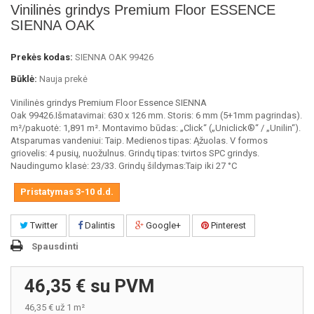
Vinilinės grindys Premium Floor ESSENCE
SIENNA OAK
Prekės kodas:
SIENNA OAK 99426
Būklė:
Nauja prekė
Vinilinės grindys Premium Floor Essence SIENNA
Oak 99426.Išmatavimai: 630 x 126 mm. Storis: 6 mm (5+1mm pagrindas).
m²/pakuotė: 1,891 m². Montavimo būdas: „Click“ („Uniclick®“ / „Unilin“).
Atsparumas vandeniui: Taip. Medienos tipas: Ąžuolas. V formos
griovelis: 4 pusių, nuožulnus. Grindų tipas: tvirtos SPC grindys.
Naudingumo klasė: 23/33. Grindų šildymas:Taip ​​iki 27 °C
Pristatymas 3-10 d.d.
Twitter
Dalintis
Google+
Pinterest
Spausdinti
46,35 €
su PVM
46,35 €
už 1 m²