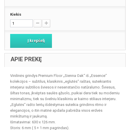
Kiekis
Į krepšelį
APIE PREKĘ
Vinilinės grindys Premium Floor „Sienna Oak“ iš „Essence“
kolekcijos – subtilus, klasikinis „eglutės“ raštas, suteikiantis
interjerui subtilios šviesos ir nesenstančio natūralumo. Šviesus,
šiltas tonas, įkvėptas saulės ąžuolo, puikiai dera tiek su moderniu
minimalizmu, tiek su švelniu klasikiniu ar kaimo stiliaus interjeru.
„Eglutės“ rašto lentų išdėstymas suteikia grindims ritmo ir
elegancijos, o itin matinė apdaila pabrėžia visos erdvės
minkštumą ir jaukumą.
Išmatavimai: 630 x 126 mm.
Storis: 6 mm ( 5 + 1 mm pagrindas).