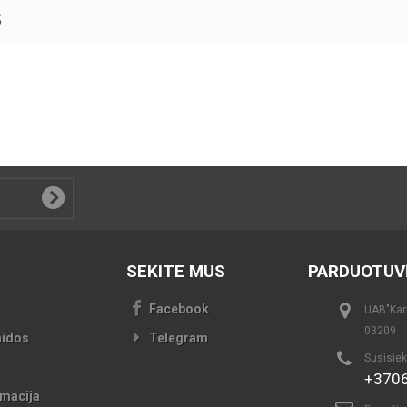
S
SEKITE MUS
PARDUOTUV
Facebook
UAB"Kari
03209
aidos
Telegram
Susisiek
+370
macija