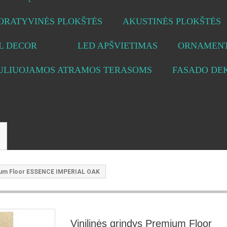
ORATYVINĖS PLOKŠTĖS
AKUSTINĖS PLOKŠTĖS
L DECOR
LED APŠVIETIMAS
ORNAMENT
ULIUOJAMOS ATRAMOS TERASOMS
FASADO DE
emium Floor ESSENCE IMPERIAL OAK
Vinilinės grindys Premium Floor