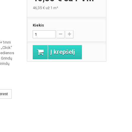
46,35 €
už 1 m²
Kiekis
(5+1mm
„Click“
Į krepšelį
 Medienos
. Grindų
Grindų
erest