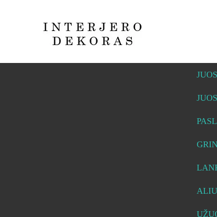
JUO
JUO
PASL
GRI
LAN
ALI
UŽUO