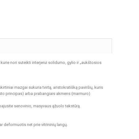
rie nori suteikti interjerui solidumo, gylio ir „aukštosios
kirtiniai mazgai sukuria tvirtą, aristokratišką paviršių, kuris
trasto principas) arba prabangiais akmens (marmuro)
 pajusite senovinio, masyvaus ąžuolo tekstūrą.
r deformuotis net prie vitrininių langų.