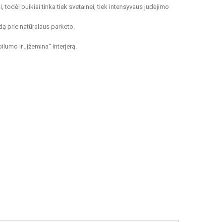
todėl puikiai tinka tiek svetainei, tiek intensyvaus judėjimo
dą prie natūralaus parketo.
ilumo ir „įžemina“ interjerą.