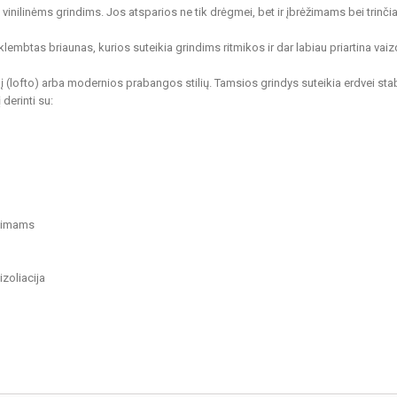
nilinėms grindims. Jos atsparios ne tik drėgmei, bet ir įbrėžimams bei trinčiai, 
lembtas briaunas, kurios suteikia grindims ritmikos ir dar labiau priartina vaiz
inį (lofto) arba modernios prabangos stilių. Tamsios grindys suteikia erdvei stab
derinti su:
ėžimams
zoliacija