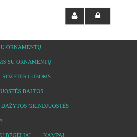
 SU ORNAMENTŲ
OMS SU ORNAMENTŲ
ROZETĖS LUBOMS
JUOSTĖS BALTOS
DAŽYTOS GRINDJUOSTĖS
A
Ų BĖGELIAI
KAMPAI