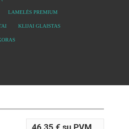
LAMELĖS PREMIUM
AI
KLIJAI GLAISTAS
KORAS
46,35 €
su PVM