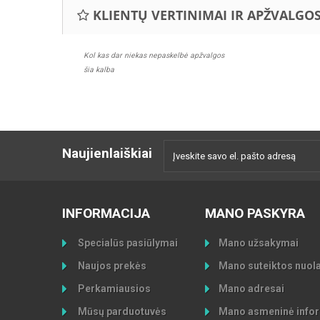
KLIENTŲ VERTINIMAI IR APŽVALGO
Kol kas dar niekas nepaskelbė apžvalgos
šia kalba
Naujienlaiškiai
INFORMACIJA
MANO PASKYRA
Specialūs pasiūlymai
Mano užsakymai
Naujos prekės
Mano suteiktos nuol
Perkamiausios
Mano adresai
Mūsų parduotuvės
Mano asmeninė infor