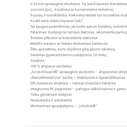
0.55 mm apsauginis sluoksnis: Tai aukščiausias standartas vi
zonoms (pvz., koridoriui ar komercinėms erdvėms).
4-pusių V-nuosklemba: Kiekviena lentelė turi nuosekliai nusk
Kodėl verta rinktis Imperial Oak?
Tai saugus pasirinkimas, jei norite sukurti klasikinį, industr
Patarimas: Kadangi tai tamsus dekoras, rekomenduojame jį 
Šviesiai pilkomis ar kreminėmis sienomis.
Medžio masyvo ar metalo elementais balduose.
Šiltu apšvietimu, kuris išryškins gilią ąžuolo tekstūrą.
Garantija gyvenamosioms patalpoms: 20 metų.
Savybės
100 % atsparus vandeniui
„ScratchGuard®“ apsauginis sluoksnis – atsparumas įbr
„NanoMineralCore“ šerdis – stabilumas ir ilgaamžiškumas
EIR medienos struktūra – natūrali išvaizda ir tekstūra
Integruotas PE pagrindas – patogus vaikščiojimas ir garso i
Tinka grindiniam šildymui
Neslystantis ir antistatinis
Montavimas spragtelėjimu – „Uniclick®“