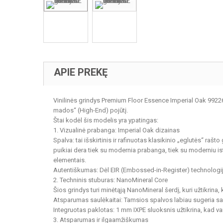
APIE PREKĘ
Vinilinės grindys Premium Floor Essence Imperial Oak 99226 y
mados“ (High-End) pojūtį.
Štai kodėl šis modelis yra ypatingas:
1. Vizualinė prabanga: Imperial Oak dizainas
Spalva: tai išskirtinis ir rafinuotas klasikinio „eglutės“ rašto
puikiai dera tiek su modernia prabanga, tiek su moderniu is
elementais.
Autentiškumas: Dėl EIR (Embossed-in-Register) technologijos
2. Techninis stuburas: NanoMineral Core
Šios grindys turi minėtąją NanoMineral šerdį, kuri užtikrin
Atsparumas saulėkaitai: Tamsios spalvos labiau sugeria saulės
Integruotas paklotas: 1 mm IXPE sluoksnis užtikrina, kad va
3. Atsparumas ir ilgaamžiškumas