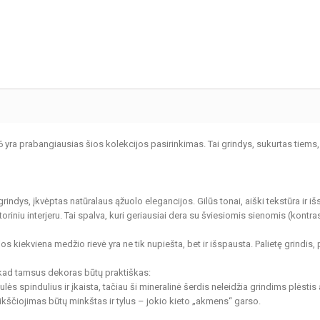
ra prabangiausias šios kolekcijos pasirinkimas. Tai grindys, sukurtas tiems, ku
 grindys, įkvėptas natūralaus ąžuolo elegancijos. Gilūs tonai, aiški tekstūra ir išs
toriniu interjeru. Tai spalva, kuri geriausiai dera su šviesiomis sienomis (kon
 kiekviena medžio rievė yra ne tik nupiešta, bet ir išspausta. Palietę grindis,
a, kad tamsus dekoras būtų praktiškas:
 spindulius ir įkaista, tačiau ši mineralinė šerdis neleidžia grindims plėstis a
ikščiojimas būtų minkštas ir tylus – jokio kieto „akmens“ garso.