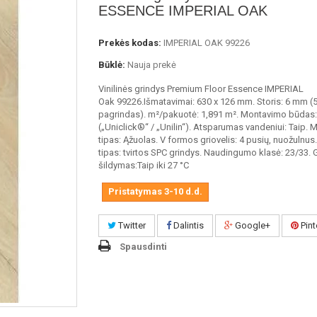
ESSENCE IMPERIAL OAK
Prekės kodas:
IMPERIAL OAK 99226
Būklė:
Nauja prekė
Vinilinės grindys Premium Floor Essence IMPERIAL
Oak 99226.Išmatavimai: 630 x 126 mm. Storis: 6 mm 
pagrindas). m²/pakuotė: 1,891 m². Montavimo būdas: 
(„Uniclick®“ / „Unilin“). Atsparumas vandeniui: Taip.
tipas: Ąžuolas. V formos griovelis: 4 pusių, nuožulnus
tipas: tvirtos SPC grindys. Naudingumo klasė: 23/33. 
šildymas:Taip ​​iki 27 °C
Pristatymas 3-10 d.d.
Twitter
Dalintis
Google+
Pint
Spausdinti