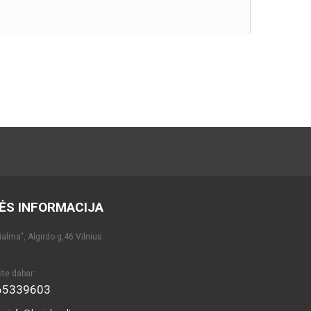
ĖS INFORMACIJA
alma", Algirdo g,46 Vilnius
ite dabar:
65339603