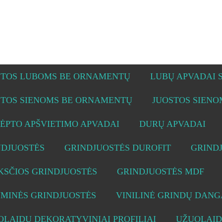
STOS LUBOMS BE ORNAMENTŲ
LUBŲ APVADAI
STOS SIENOMS BE ORNAMENTŲ
JUOSTOS SIEN
ĖPTO APŠVIETIMO APVADAI
DURŲ APVADAI
NDJUOSTĖS
GRINDJUOSTĖS DUROFIT
GRIND
KSČIOS GRINDJUOSTĖS
GRINDJUOSTĖS MDF
UMINĖS GRINDJUOSTĖS
VINILINĖ GRINDŲ DANG
LAIDŲ DEKORATYVINIAI PROFILIAI
UŽUOLAID