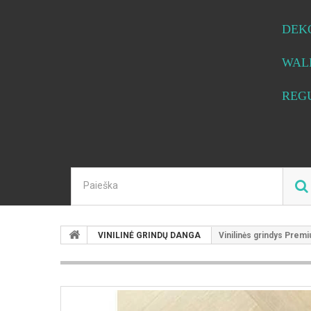
DEK
WAL
REG
VINILINĖ GRINDŲ DANGA
Vinilinės grindys Pr