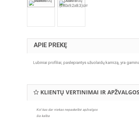
APIE PREKĘ
Lubiniai profiliai, paslepiantys užuolaidų karnizą, yra gamina
KLIENTŲ VERTINIMAI IR APŽVALGO
Kol kas dar niekas nepaskelbė apžvalgos
šia kalba