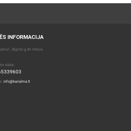
ĖS INFORMACIJA
alma", Algirdo g,46 Vilnius
ite dabar:
65339603
as:
info@karialma.lt