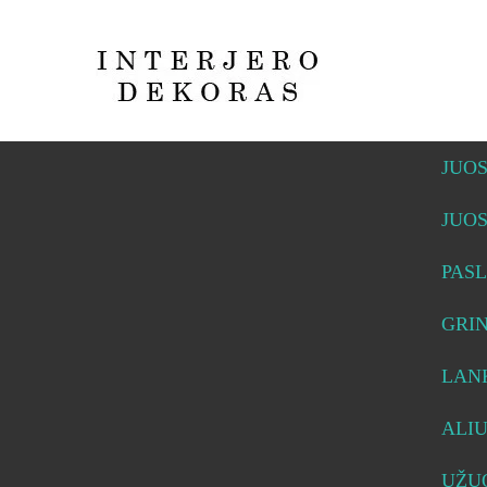
JUO
JUO
PASL
GRI
LAN
ALI
UŽUO