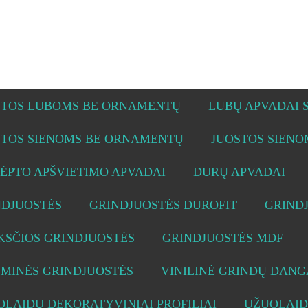
STOS LUBOMS BE ORNAMENTŲ
LUBŲ APVADAI
STOS SIENOMS BE ORNAMENTŲ
JUOSTOS SIEN
ĖPTO APŠVIETIMO APVADAI
DURŲ APVADAI
NDJUOSTĖS
GRINDJUOSTĖS DUROFIT
GRIND
KSČIOS GRINDJUOSTĖS
GRINDJUOSTĖS MDF
UMINĖS GRINDJUOSTĖS
VINILINĖ GRINDŲ DANG
LAIDŲ DEKORATYVINIAI PROFILIAI
UŽUOLAID