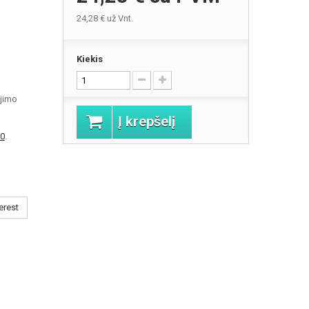
24,28 €
už Vnt.
Kiekis
jimo
Į krepšelį
0
.
erest