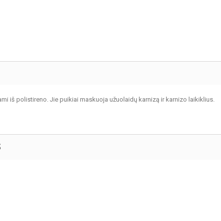
mi iš polistireno. Jie puikiai maskuoja užuolaidų karnizą ir karnizo laikiklius.
S