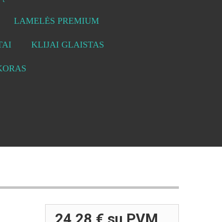
LAMELĖS PREMIUM
AI
KLIJAI GLAISTAS
KORAS
24,28 €
su PVM