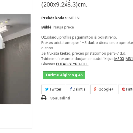
(200x9.2x8.3)cm.
Prekės kodas:
MD161
Būklė:
Nauja prekė
Užuolaidų profilis pagamintos iš polistireno.
Prekes pristatome per 1–3 darbo dienas nuo apmokė
dienos.
Jei trūksta kiekio, prekės pristatomos per 3-7 d.d.
Tvirtinimui rekomenduojama naudoti klijus
M300
.
M31
Glaistas
PUFAS STYRO-FILL
.
Turime Algirdo g.46
Twitter
Dalintis
Google+
Pint
Spausdinti