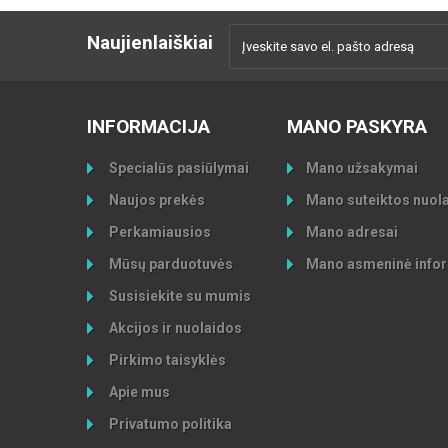
Naujienlaiškiai
INFORMACIJA
MANO PASKYRA
Specialūs pasiūlymai
Mano užsakymai
Naujos prekės
Mano suteiktos nuol
Perkamiausios
Mano adresai
Mūsų parduotuvės
Mano asmeninė infor
Susisiekite su mumis
Akcijos ir nuolaidos
Pirkimo taisyklės
Apie mus
Privatumo politika