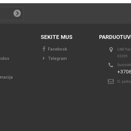
SEKITE MUS
PARDUOTUV
Facebook
UAB"Kari
03209
aidos
Telegram
Susisiek
+370
macija
El. pašt