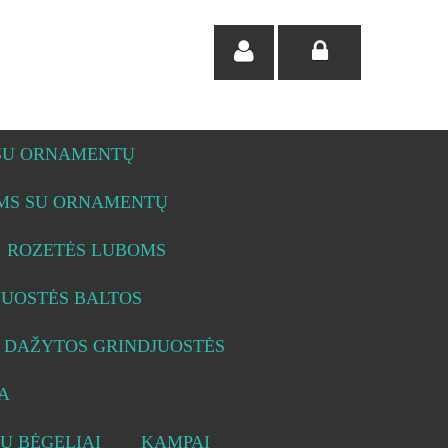
 SU ORNAMENTŲ
OMS SU ORNAMENTŲ
ROZETĖS LUBOMS
JUOSTĖS BALTOS
DAŽYTOS GRINDJUOSTĖS
A
Ų BĖGELIAI
KAMPAI