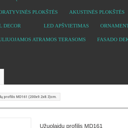
ORATYVINĖS PLOKŠTĖS
AKUSTINĖS PLOKŠTĖS
L DECOR
LED APŠVIETIMAS
ORNAMENT
ULIUOJAMOS ATRAMOS TERASOMS
FASADO DE
dų profilis MD161 (200x9.2x8.3)cm.
Užuolaidų profilis MD161