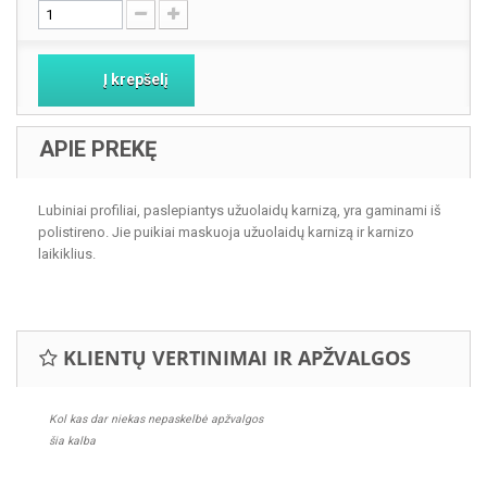
Į krepšelį
APIE PREKĘ
Lubiniai profiliai, paslepiantys užuolaidų karnizą, yra gaminami iš
polistireno. Jie puikiai maskuoja užuolaidų karnizą ir karnizo
laikiklius.
KLIENTŲ VERTINIMAI IR APŽVALGOS
Kol kas dar niekas nepaskelbė apžvalgos
šia kalba