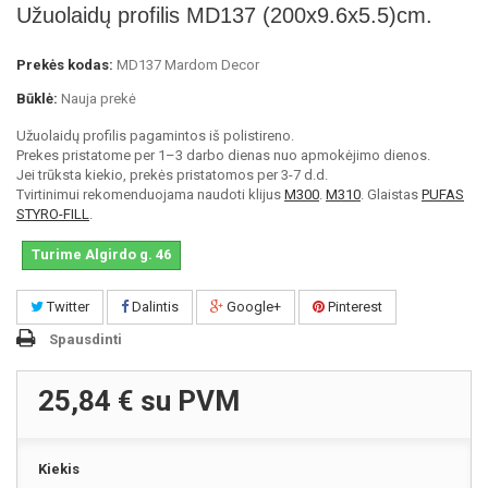
Užuolaidų profilis MD137 (200x9.6x5.5)cm.
Prekės kodas:
MD137 Mardom Decor
Būklė:
Nauja prekė
Užuolaidų profilis pagamintos iš polistireno.
Prekes pristatome per 1–3 darbo dienas nuo apmokėjimo dienos.
Jei trūksta kiekio, prekės pristatomos per 3-7 d.d.
Tvirtinimui rekomenduojama naudoti klijus
M300
.
M310
. Glaistas
PUFAS
STYRO-FILL
.
Turime Algirdo g. 46
Twitter
Dalintis
Google+
Pinterest
Spausdinti
25,84 €
su PVM
Kiekis