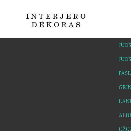
JUO
JUO
PASL
GRI
LAN
ALI
UŽUO