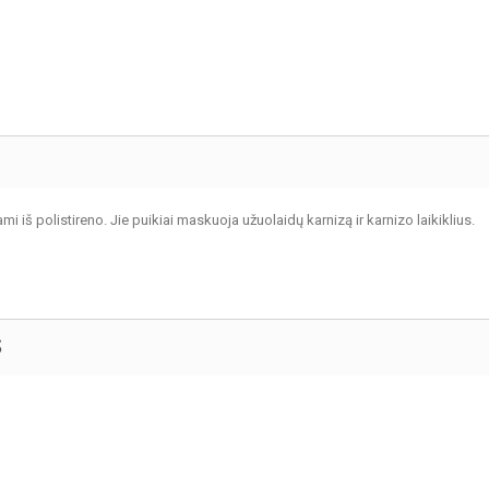
mi iš polistireno. Jie puikiai maskuoja užuolaidų karnizą ir karnizo laikiklius.
S