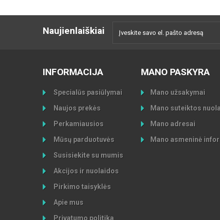
Naujienlaiškiai
INFORMACIJA
MANO PASKYRA
Specialūs pasiūlymai
Mano užsakymai
Naujos prekės
Mano suteiktos nuol
Perkamiausios
Mano adresai
Mūsų parduotuvės
Mano asmeninė infor
Susisiekite su mumis
Akcijos ir nuolaidos
Pirkimo taisyklės
Apie mus
Privatumo politika