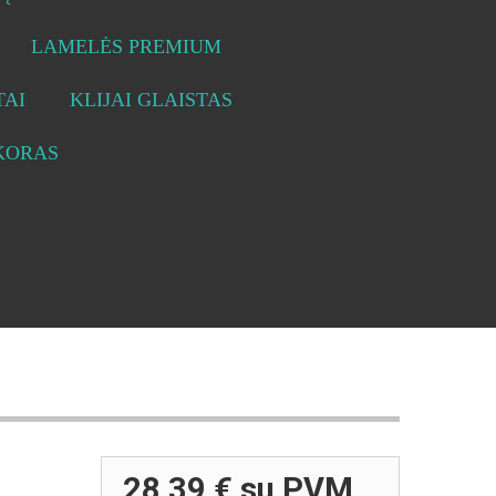
LAMELĖS PREMIUM
AI
KLIJAI GLAISTAS
KORAS
28,39 €
su PVM