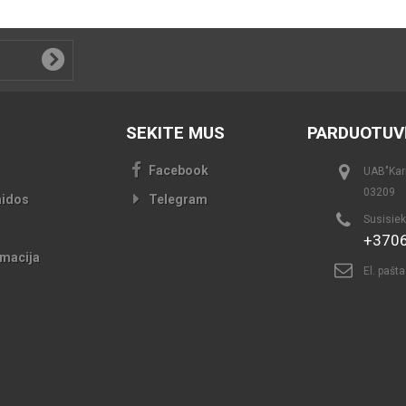
SEKITE MUS
PARDUOTUV
Facebook
UAB"Kari
03209
aidos
Telegram
Susisiek
+370
macija
El. pašt