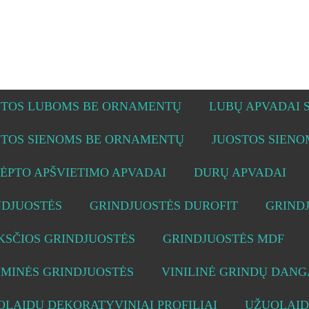
STOS LUBOMS BE ORNAMENTŲ
LUBŲ APVADAI
STOS SIENOMS BE ORNAMENTŲ
JUOSTOS SIEN
ĖPTO APŠVIETIMO APVADAI
DURŲ APVADAI
NDJUOSTĖS
GRINDJUOSTĖS DUROFIT
GRIND
KSČIOS GRINDJUOSTĖS
GRINDJUOSTĖS MDF
UMINĖS GRINDJUOSTĖS
VINILINĖ GRINDŲ DANG
LAIDŲ DEKORATYVINIAI PROFILIAI
UŽUOLAID