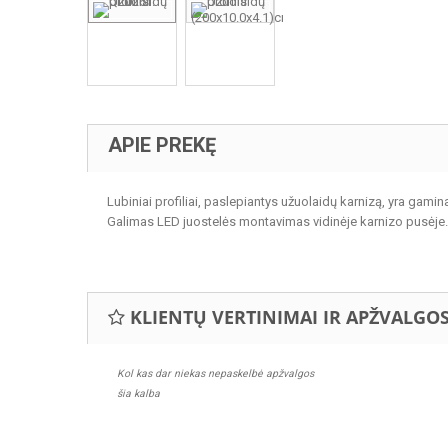
APIE PREKĘ
Lubiniai profiliai, paslepiantys užuolaidų karnizą, yra gamina
Galimas LED juostelės montavimas vidinėje karnizo pusėje.
KLIENTŲ VERTINIMAI IR APŽVALGO
Kol kas dar niekas nepaskelbė apžvalgos
šia kalba