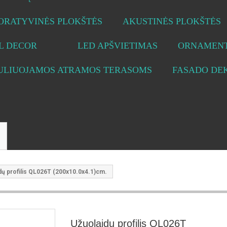
ORATYVINĖS PLOKŠTĖS
AKUSTINĖS PLOKŠTĖS
L DECOR
LED APŠVIETIMAS
ORNAMENT
ULIUOJAMOS ATRAMOS TERASOMS
FASADO DE
dų profilis QL026T (200x10.0x4.1)cm.
Užuolaidų profilis QL026T