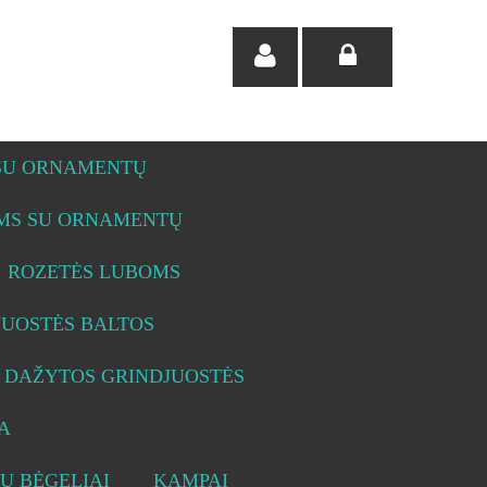
 SU ORNAMENTŲ
OMS SU ORNAMENTŲ
ROZETĖS LUBOMS
JUOSTĖS BALTOS
DAŽYTOS GRINDJUOSTĖS
A
Ų BĖGELIAI
KAMPAI