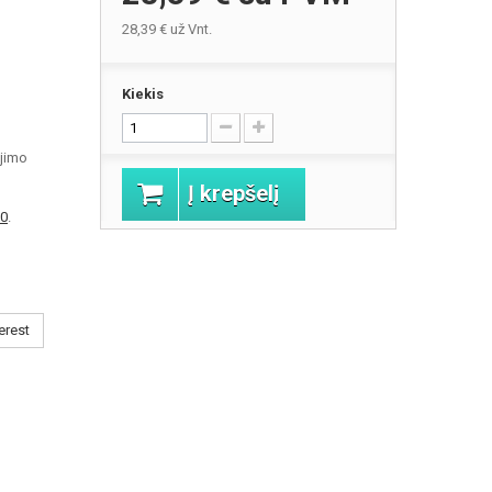
28,39 €
už Vnt.
Kiekis
jimo
Į krepšelį
0
.
erest