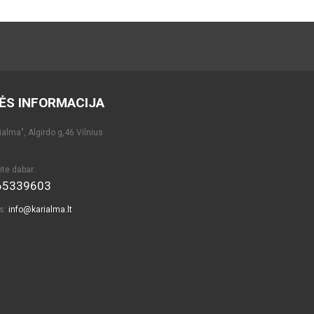
ĖS INFORMACIJA
alma", Algirdo g,46 Vilnius
ite dabar:
65339603
as:
info@karialma.lt