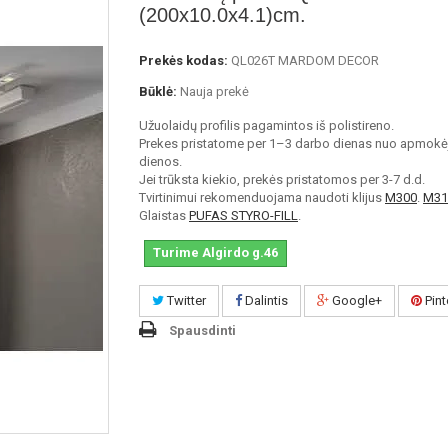
(200x10.0x4.1)cm.
Prekės kodas:
QL026T MARDOM DECOR
Būklė:
Nauja prekė
Užuolaidų profilis pagamintos iš polistireno.
Prekes pristatome per 1–3 darbo dienas nuo apmokė
dienos.
Jei trūksta kiekio, prekės pristatomos per 3-7 d.d.
Tvirtinimui rekomenduojama naudoti klijus
M300
.
M31
Glaistas
PUFAS STYRO-FILL
.
Turime Algirdo g.46
Twitter
Dalintis
Google+
Pint
Spausdinti