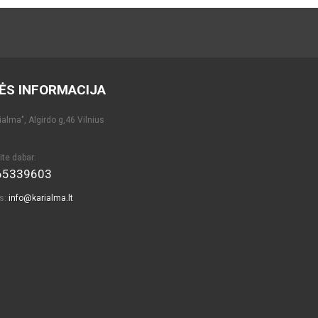
ĖS INFORMACIJA
alma", Algirdo g,46 Vilnius
ite dabar:
65339603
as:
info@karialma.lt