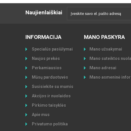
Naujienlaiškiai
INFORMACIJA
MANO PASKYRA
Specialūs pasiūlymai
Mano užsakymai
Naujos prekės
Mano suteiktos nuol
Perkamiausios
Mano adresai
Mūsų parduotuvės
Mano asmeninė infor
Susisiekite su mumis
Akcijos ir nuolaidos
Pirkimo taisyklės
Apie mus
Privatumo politika