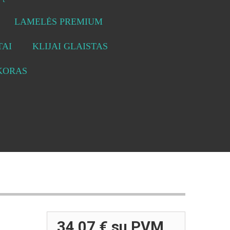
LAMELĖS PREMIUM
AI
KLIJAI GLAISTAS
KORAS
34,07 €
su PVM