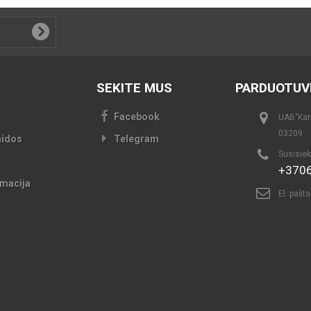
SEKITE MUS
PARDUOTUV
Facebook
UAB"Kari
03209
aidos
Telegram
Susisiek
+370
macija
El. pašt