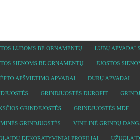
STOS LUBOMS BE ORNAMENTŲ
LUBŲ APVADAI
STOS SIENOMS BE ORNAMENTŲ
JUOSTOS SIEN
ĖPTO APŠVIETIMO APVADAI
DURŲ APVADAI
NDJUOSTĖS
GRINDJUOSTĖS DUROFIT
GRIND
KSČIOS GRINDJUOSTĖS
GRINDJUOSTĖS MDF
UMINĖS GRINDJUOSTĖS
VINILINĖ GRINDŲ DANG
LAIDŲ DEKORATYVINIAI PROFILIAI
UŽUOLAID