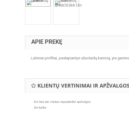
APIE PREKĘ
Lubiniai profiliai, paslepiantys užuolaidų karnizą, yra gamina
KLIENTŲ VERTINIMAI IR APŽVALGO
Kol kas dar niekas nepaskelbė apžvalgos
šia kalba