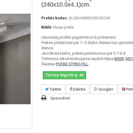
(240x10.0x4.1)cm.
Prekės kodas:
QL026 MARDOM DECOR
Būklė:
Nauja prekė
Užuolaidų profilis pagamintos iš polistireno.
Prekes pristatome per 1–3 darbo dienas nuo apmokė
dienos.
Jei trūksta kiekio, prekės pristatomos per 3-7 d.d.
Tvirtinimui rekomenduojama naudoti klijus
M300
.
M31
Glaistas
PUFAS STYRO-FILL
.
Turime Algirdo g. 46
Twitter
Dalintis
Google+
Pint
Spausdinti