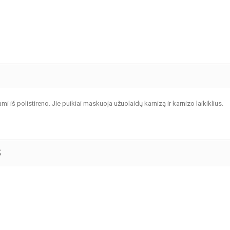
mi iš polistireno. Jie puikiai maskuoja užuolaidų karnizą ir karnizo laikiklius.
S