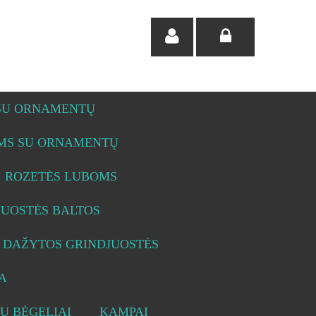
 SU ORNAMENTŲ
OMS SU ORNAMENTŲ
ROZETĖS LUBOMS
JUOSTĖS BALTOS
DAŽYTOS GRINDJUOSTĖS
A
Ų BĖGELIAI
KAMPAI