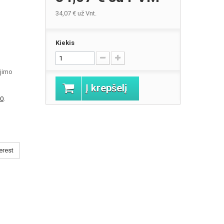
34,07 €
už Vnt.
Kiekis
jimo
Į krepšelį
0
.
erest