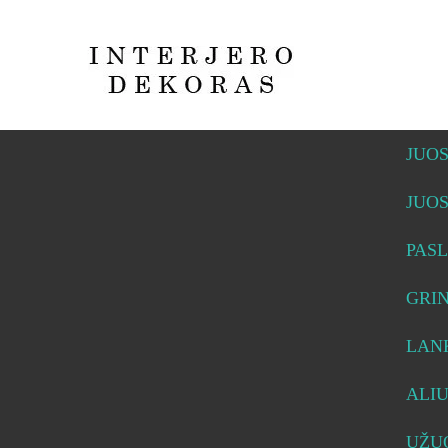
JUO
JUO
PASL
GRI
LAN
ALI
UŽUO