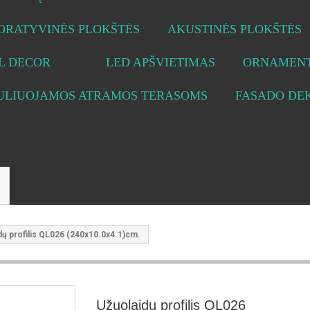
ORATYVINĖS PLOKŠTĖS
AKUSTINĖS PLOKŠTĖS
L DECOR
LED APŠVIETIMAS
ORNAMENT
ULIUOJAMOS ATRAMOS TERASOMS
FASADO DE
dų profilis QL026 (240x10.0x4.1)cm.
Užuolaidų profilis QL026