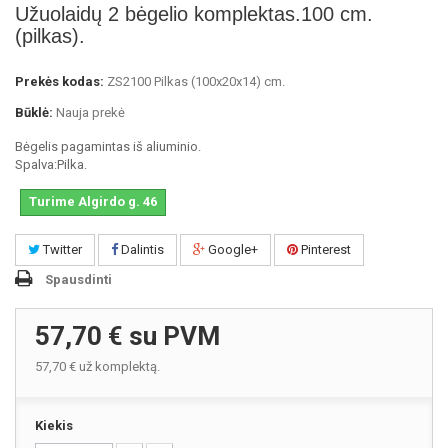
Užuolaidų 2 bėgelio komplektas.100 cm.
(pilkas).
Prekės kodas:
ZS2100 Pilkas (100x20x14) cm.
Būklė:
Nauja prekė
Bėgelis pagamintas iš aliuminio.
Spalva:Pilka.
Turime Algirdo g. 46
Twitter
Dalintis
Google+
Pinterest
Spausdinti
57,70 €
su PVM
57,70 €
už komplektą.
Kiekis