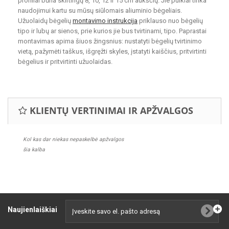
profiliai būna skirtingų 8, 10, 12 ir 15 cm aukščių. Jie puikiai tinka
naudojimui kartu su mūsų siūlomais aliuminio bėgeliais.
Užuolaidų bėgelių
montavimo instrukcija
priklauso nuo bėgelių
tipo ir lubų ar sienos, prie kurios jie bus tvirtinami, tipo. Paprastai
montavimas apima šiuos žingsnius: nustatyti bėgelių tvirtinimo
vietą, pažymėti taškus, išgręžti skyles, įstatyti kaiščius, pritvirtinti
bėgelius ir pritvirtinti užuolaidas.
KLIENTŲ VERTINIMAI IR APŽVALGOS
Kol kas dar niekas nepaskelbė apžvalgos
šia kalba
Naujienlaiškiai