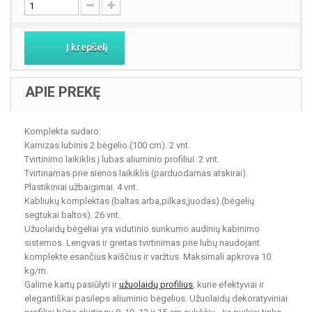
Į krepšelį
APIE PREKĘ
Komplekta sudaro:
Karnizas lubinis 2 bėgelio.(100 cm). 2 vnt.
Tvirtinimo laikiklis į lubas aliuminio profiliui. 2 vnt.
Tvirtinamas prie sienos laikiklis (parduodamas atskirai).
Plastikiniai užbaigimai. 4 vnt.
Kabliukų komplektas (baltas arba,pilkas,juodas).(bėgelių
segtukai baltos). 26 vnt.
Užuolaidų bėgeliai yra vidutinio sunkumo audinių kabinimo
sistemos. Lengvas ir greitas tvirtinimas prie lubų naudojant
komplekte esančius kaiščius ir varžtus. Maksimali apkrova 10
kg/m.
Galime kartų pasiūlyti ir
užuolaidų profilius
, kurie efektyviai ir
elegantiškai pasileps aliuminio bėgelius. Užuolaidų dekoratyviniai