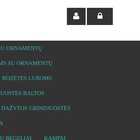
 SU ORNAMENTŲ
OMS SU ORNAMENTŲ
ROZETĖS LUBOMS
JUOSTĖS BALTOS
DAŽYTOS GRINDJUOSTĖS
A
Ų BĖGELIAI
KAMPAI