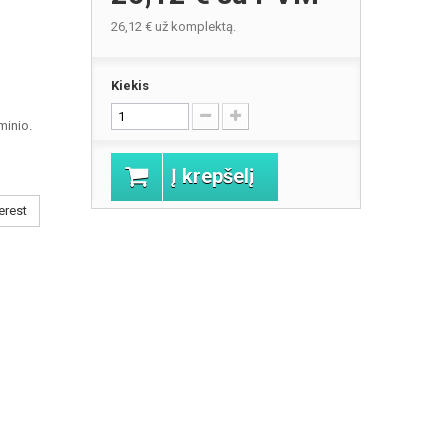
26,12 €
už komplektą.
Kiekis
minio.
Į krepšelį
erest