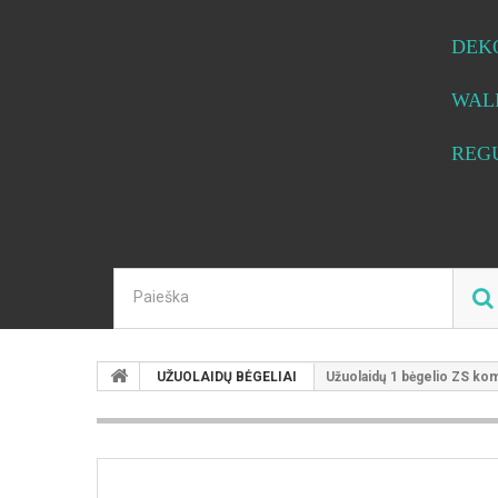
DEK
WAL
REG
UŽUOLAIDŲ BĖGELIAI
Užuolaidų 1 bėgelio ZS kom