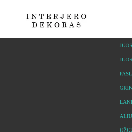
JUO
JUO
PASL
GRI
LAN
ALI
UŽUO