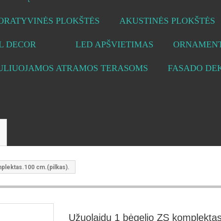
ORATYVINĖS PLOKŠTĖS
AKUSTINĖS PLOKŠTĖS
L DECOR
LED APŠVIETIMAS
ORNAMENT
ULIUOJAMOS ATRAMOS TERASOMS
FASADO DE
plektas.100 cm.(pilkas).
Užuolaidų 1 bėgelio ZS komplekta