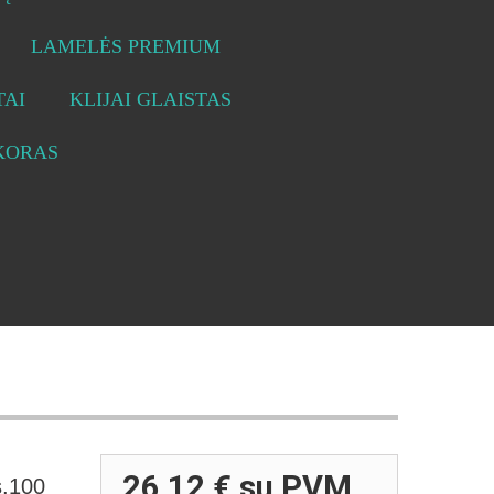
LAMELĖS PREMIUM
AI
KLIJAI GLAISTAS
KORAS
26,12 €
su PVM
s.100