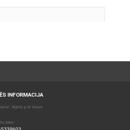
ĖS INFORMACIJA
alma", Algirdo g,46 Vilnius
ite dabar:
65339603