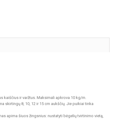
s kaiščius ir varžtus. Maksimali apkrova 10 kg/m.
na skirtingų 8, 10, 12 ir 15 cm aukščių. Jie puikiai tinka
imas apima šiuos žingsnius: nustatyti bėgelių tvirtinimo vietą,