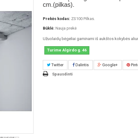
cm.(pilkas).
Prekės kodas:
ZS100 Pilkas.
Būklė:
Nauja prekė
Užuolaidų bėgeliai gaminami iš aukštos kokybės aliu
Turime Algirdo g. 46
Twitter
Dalintis
Google+
Pint
Spausdinti