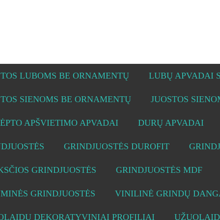
STOS LUBOMS BE ORNAMENTŲ
LUBŲ APVADAI
STOS SIENOMS BE ORNAMENTŲ
JUOSTOS SIEN
ĖPTO APŠVIETIMO APVADAI
DURŲ APVADAI
NDJUOSTĖS
GRINDJUOSTĖS DUROFIT
GRIND
KSČIOS GRINDJUOSTĖS
GRINDJUOSTĖS MDF
UMINĖS GRINDJUOSTĖS
VINILINĖ GRINDŲ DANG
LAIDŲ DEKORATYVINIAI PROFILIAI
UŽUOLAID