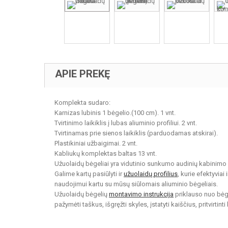
APIE PREKĘ
Komplekta sudaro:
Karnizas lubinis 1 bėgelio.(100 cm). 1 vnt.
Tvirtinimo laikiklis į lubas aliuminio profiliui. 2 vnt.
Tvirtinamas prie sienos laikiklis (parduodamas atskirai).
Plastikiniai užbaigimai. 2 vnt.
Kabliukų komplektas baltas 13 vnt.
Užuolaidų bėgeliai yra vidutinio sunkumo audinių kabinimo 
Galime kartų pasiūlyti ir
užuolaidų profilius
, kurie efektyviai
naudojimui kartu su mūsų siūlomais aliuminio bėgeliais.
Užuolaidų bėgelių
montavimo instrukcija
priklauso nuo bėgel
pažymėti taškus, išgręžti skyles, įstatyti kaiščius, pritvirtinti 