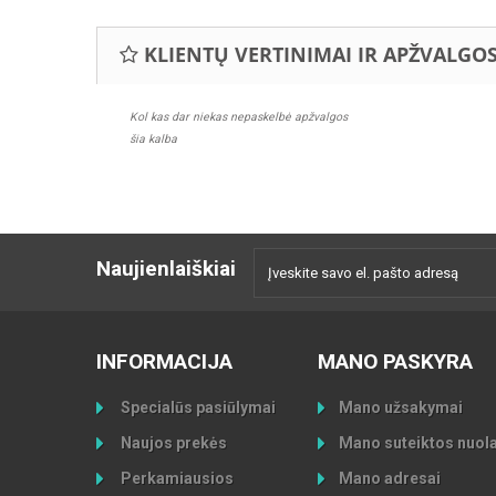
KLIENTŲ VERTINIMAI IR APŽVALGO
Kol kas dar niekas nepaskelbė apžvalgos
šia kalba
Naujienlaiškiai
INFORMACIJA
MANO PASKYRA
Specialūs pasiūlymai
Mano užsakymai
Naujos prekės
Mano suteiktos nuol
Perkamiausios
Mano adresai