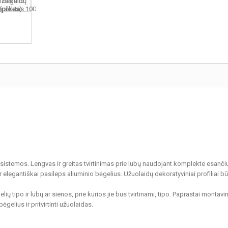
sistemos. Lengvas ir greitas tvirtinimas prie lubų naudojant komplekte esančiu
 ir elegantiškai pasileps aliuminio bėgelius. Užuolaidų dekoratyviniai profiliai bū
ių tipo ir lubų ar sienos, prie kurios jie bus tvirtinami, tipo. Paprastai montav
bėgelius ir pritvirtinti užuolaidas.