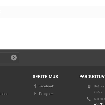
S
SEKITE MUS
PARDUOTUV
Facebook
UAB"Kari
03209
aidos
Telegram
Susisiek
+370