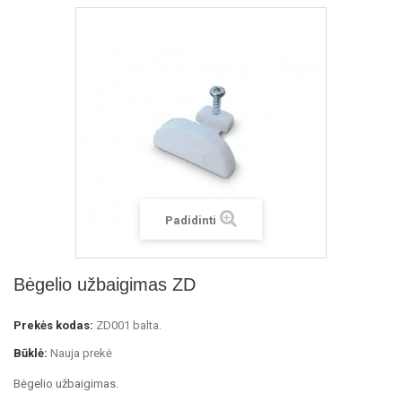
Padidinti
Bėgelio užbaigimas ZD
Prekės kodas:
ZD001 balta.
Būklė:
Nauja prekė
Bėgelio užbaigimas.