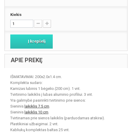
Kiekis
Į krepšelį
APIE PREKĘ
IŠMATAVIMAI: 200x2.0x1.4 cm.
Komplekta sudaro:
Karnizas lubinis 1 bėgelio.(200 cm). 1 vnt.
Tvirtinimo laikiklis į lubas aliuminio profiliui. 3 vnt.
Yra galimybė pasirinkti tvirtinimo prie sienos:
Sieninis
laikiklis 7.5 cm
.
Sieninis
laikiklis 10 cm
.
Tvirtinamas prie sienos laikiklis (parduodamas atskirai).
Plastikiniai užbaigimai. 2 vnt.
Kabliukų komplektas baltas 25 vnt.