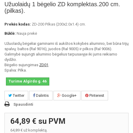
Užuolaidų 1 bėgelio ZD komplektas.200 cm.
(pilkas).
Prekės kodas:
ZD-200 Pilkas (200x2.0x1.4) cm.
Būklė:
Nauja prekė
Užuolaidų bėgeliai gaminami iš aukštos kokybės aliuminio, bei būna trijų
spalvų: baltos (Ral 9016), juodos (Ral 9005) ir pilkos (Ral 9006).
Galimybė sujungti aliuminio bėgelius tarpusavyje iki jums reikiamo
dydžio.
Bėgelio sujungimas
ZD01
.
Spalva: Pilka.
Turime Algirdo g. 46
Twitter
Dalintis
Google+
Pinterest
Spausdinti
64,89 €
su PVM
64,89 €
už komplektą.