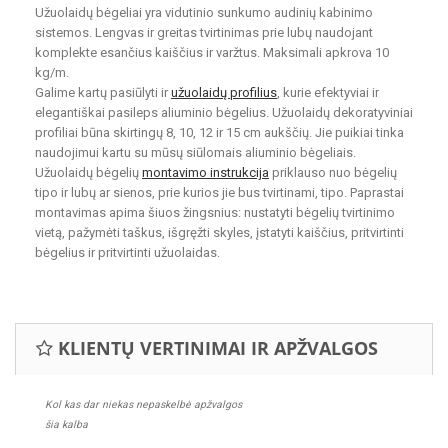
Užuolaidų bėgeliai yra vidutinio sunkumo audinių kabinimo
sistemos. Lengvas ir greitas tvirtinimas prie lubų naudojant
komplekte esančius kaiščius ir varžtus. Maksimali apkrova 10
kg/m.
Galime kartų pasiūlyti ir
užuolaidų profilius
, kurie efektyviai ir
elegantiškai pasileps aliuminio bėgelius. Užuolaidų dekoratyviniai
profiliai būna skirtingų 8, 10, 12 ir 15 cm aukščių. Jie puikiai tinka
naudojimui kartu su mūsų siūlomais aliuminio bėgeliais.
Užuolaidų bėgelių
montavimo instrukcija
priklauso nuo bėgelių
tipo ir lubų ar sienos, prie kurios jie bus tvirtinami, tipo. Paprastai
montavimas apima šiuos žingsnius: nustatyti bėgelių tvirtinimo
vietą, pažymėti taškus, išgręžti skyles, įstatyti kaiščius, pritvirtinti
bėgelius ir pritvirtinti užuolaidas.
KLIENTŲ VERTINIMAI IR APŽVALGOS
Kol kas dar niekas nepaskelbė apžvalgos
šia kalba