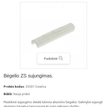
Padidinti
Bėgelio ZS sujungimas.
Prekės kodas:
ZS001 Creativa
Būklė:
Nauja prekė
Plastikinė sujungimo detalė lubiniui aliuminio bėgeliui. Galimybė sujungti
aliuminio bėgelius tarpusavyje iki jums reikiamo dydžio.