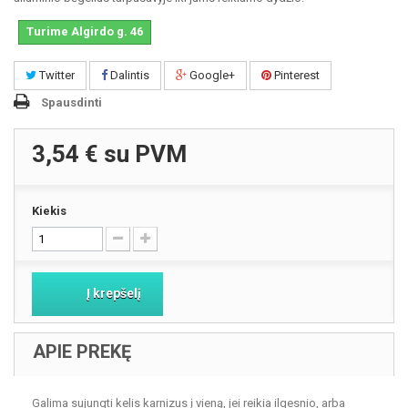
Turime Algirdo g. 46
Twitter
Dalintis
Google+
Pinterest
Spausdinti
3,54 €
su PVM
Kiekis
Į krepšelį
APIE PREKĘ
Galima sujungti kelis karnizus į vieną, jei reikia ilgesnio, arba