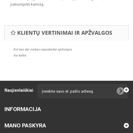
patrumpinti karnizą.
KLIENTŲ VERTINIMAI IR APŽVALGOS
Kol kas dar niekas nepaskelbė apžvalgos
šia kalba
Naujienlaiškiai
INFORMACIJA
MANO PASKYRA