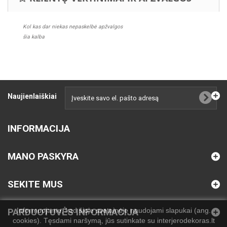
Kol kas dar niekas nepaskelbė apžvalgos
šia kalba
Naujienlaiškiai
INFORMACIJA
MANO PASKYRA
SEKITE MUS
Informuojame, kad šioje svetainėje naudojami slapukai (ang.
PARDUOTUVĖS INFORMACIJA
cookies). Tęsdami naršymą, jūs sutinkate su interjerodekoras.lt