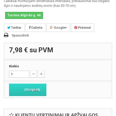
Laikikliai montuojami simetriškais intervalais, priklausomai nuo bėgelio
ilgio ir naudojamo audinių svorio (kas 50-70 cm).
Turime Algirdo g. 46
Twitter
Dalintis
Google+
Pinterest
Spausdinti
7,98 €
su PVM
Kiekis
Į krepšelį
KLIENTŲ VERTINIMAI IR APŽVALGOS