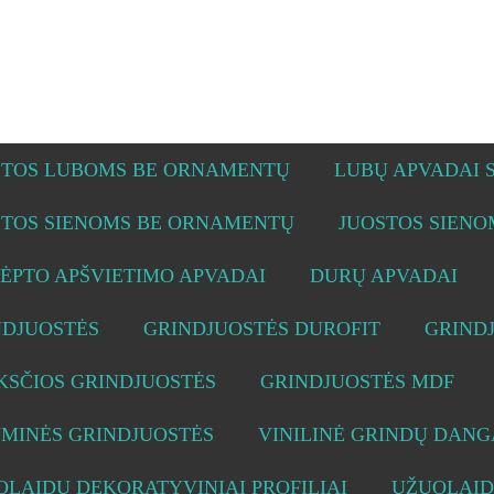
STOS LUBOMS BE ORNAMENTŲ
LUBŲ APVADAI
STOS SIENOMS BE ORNAMENTŲ
JUOSTOS SIEN
ĖPTO APŠVIETIMO APVADAI
DURŲ APVADAI
NDJUOSTĖS
GRINDJUOSTĖS DUROFIT
GRIND
KSČIOS GRINDJUOSTĖS
GRINDJUOSTĖS MDF
UMINĖS GRINDJUOSTĖS
VINILINĖ GRINDŲ DANG
LAIDŲ DEKORATYVINIAI PROFILIAI
UŽUOLAID