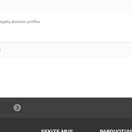
gelių aliuminio profiliui.
S
SEKITE MUS
PARDUOTUV