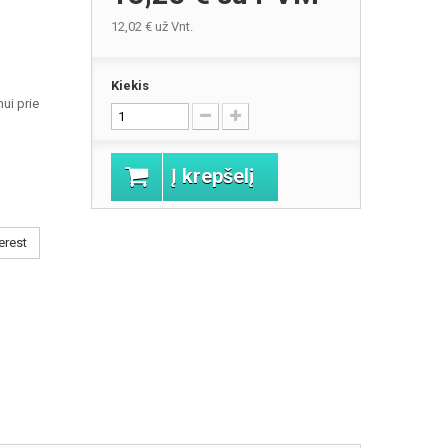
12,02 €
už Vnt.
Kiekis
mui prie
Į krepšelį
erest