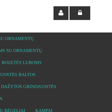
 SU ORNAMENTŲ
OMS SU ORNAMENTŲ
ROZETĖS LUBOMS
JUOSTĖS BALTOS
DAŽYTOS GRINDJUOSTĖS
A
Ų BĖGELIAI
KAMPAI