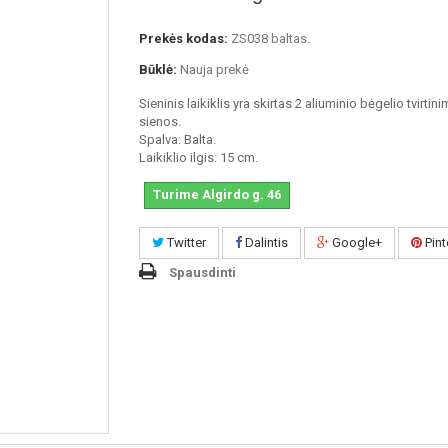
Prekės kodas:
ZS038 baltas.
Būklė:
Nauja prekė
Sieninis laikiklis yra skirtas 2 aliuminio bėgelio tvirtini
sienos.
Spalva: Balta.
Laikiklio ilgis: 15 cm.
Turime Algirdo g. 46
Twitter
Dalintis
Google+
Pint
Spausdinti