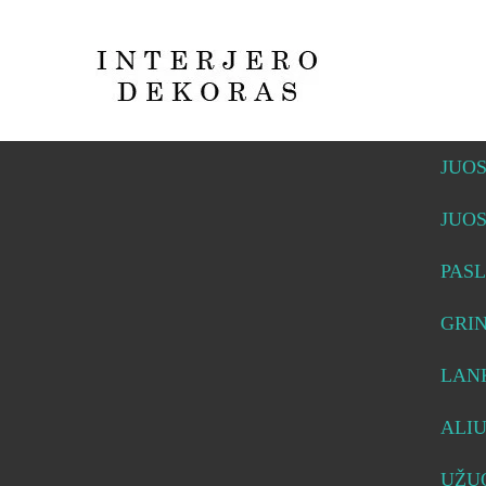
JUO
JUO
PASL
GRI
LAN
ALI
UŽUO