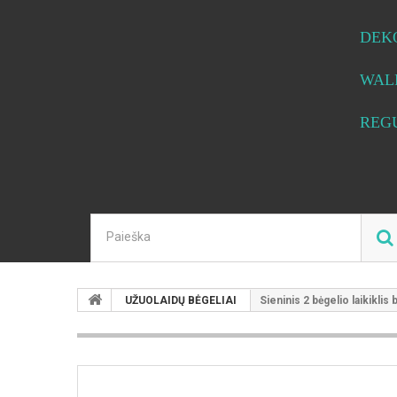
DEK
WAL
REG
UŽUOLAIDŲ BĖGELIAI
Sieninis 2 bėgelio laikiklis 