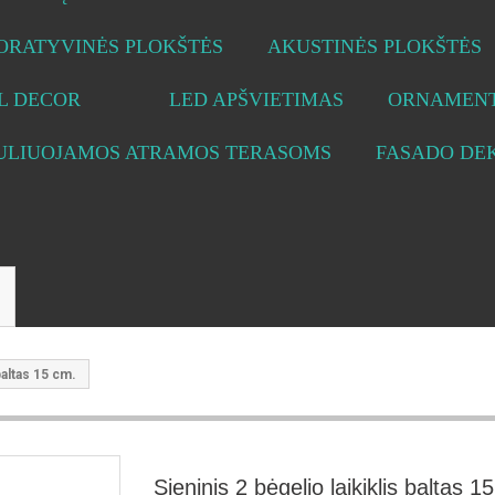
ORATYVINĖS PLOKŠTĖS
AKUSTINĖS PLOKŠTĖS
L DECOR
LED APŠVIETIMAS
ORNAMENT
ULIUOJAMOS ATRAMOS TERASOMS
FASADO DE
baltas 15 cm.
Sieninis 2 bėgelio laikiklis baltas 1