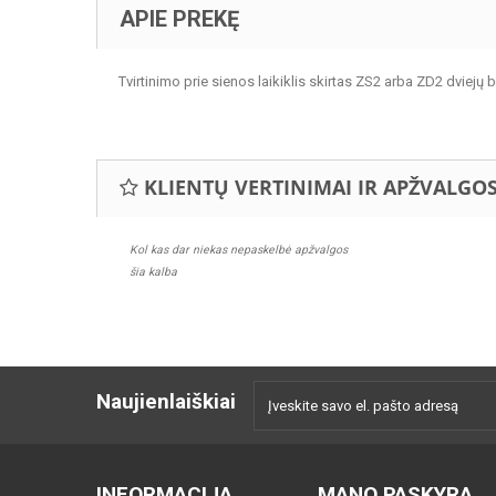
APIE PREKĘ
Tvirtinimo prie sienos laikiklis skirtas ZS2 arba ZD2 dviejų bė
KLIENTŲ VERTINIMAI IR APŽVALGO
Kol kas dar niekas nepaskelbė apžvalgos
šia kalba
Naujienlaiškiai
INFORMACIJA
MANO PASKYRA