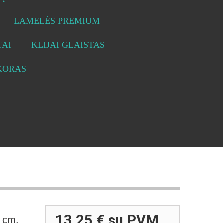
LAMELĖS PREMIUM
AI
KLIJAI GLAISTAS
KORAS
13,25 €
su PVM
5 cm.