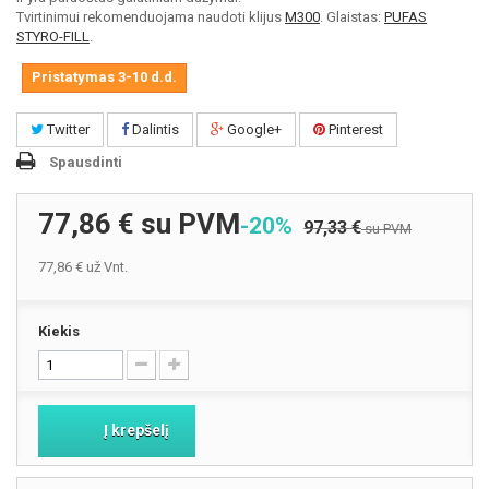
Tvirtinimui rekomenduojama naudoti klijus
M300
. Glaistas:
PUFAS
STYRO-FILL
.
Pristatymas 3-10 d.d.
Twitter
Dalintis
Google+
Pinterest
Spausdinti
77,86 €
su PVM
-20%
97,33 €
su PVM
77,86 €
už Vnt.
Kiekis
Į krepšelį