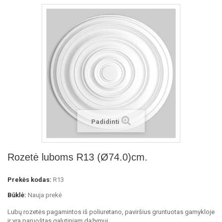
Padidinti
Rozetė luboms R13 (Ø74.0)cm.
Prekės kodas:
R13
Būklė:
Nauja prekė
Lubų rozetės pagamintos iš poliuretano, paviršius gruntuotas gamykloje
ir yra paruoštas galutiniam dažymui.