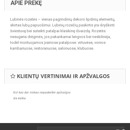
APIE PREKĘ
Lubinės rozetės – vienas pagrindinių dekoro lipdinių elementų,
skirtas lubų papuošimui. Lubinių rozečių paskirtis yra išryškinti
šviestuvą bei suteikti patalpai klasikinę išvaizdą. Rozetės
nesugeria drėgmės, jos pakankamai lengvos bei neskilinėja,
todėl montuojamos įvairiose patalpose: virtuvėse, vonios
kambariuose, restoranuose, salonuose, klubuose.
KLIENTŲ VERTINIMAI IR APŽVALGOS
Kol kas dar niekas nepaskelbė apžvalgos
šia kalba