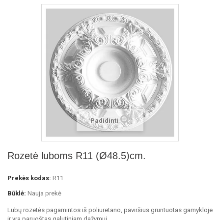
Padidinti
Rozetė luboms R11 (Ø48.5)cm.
Prekės kodas:
R11
Būklė:
Nauja prekė
Lubų rozetės pagamintos iš poliuretano, paviršius gruntuotas gamykloje
ir yra paruoštas galutiniam dažymui.