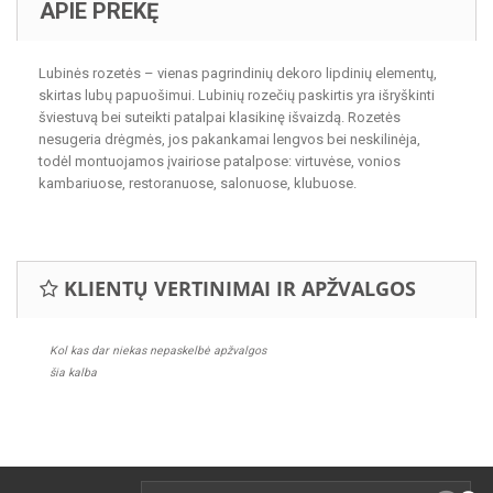
APIE PREKĘ
Lubinės rozetės – vienas pagrindinių dekoro lipdinių elementų,
skirtas lubų papuošimui. Lubinių rozečių paskirtis yra išryškinti
šviestuvą bei suteikti patalpai klasikinę išvaizdą. Rozetės
nesugeria drėgmės, jos pakankamai lengvos bei neskilinėja,
todėl montuojamos įvairiose patalpose: virtuvėse, vonios
kambariuose, restoranuose, salonuose, klubuose.
KLIENTŲ VERTINIMAI IR APŽVALGOS
Kol kas dar niekas nepaskelbė apžvalgos
šia kalba