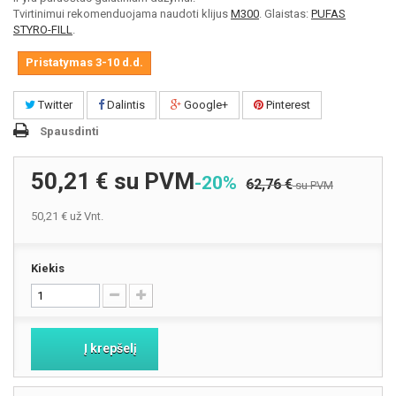
Tvirtinimui rekomenduojama naudoti klijus
M300
. Glaistas:
PUFAS
STYRO-FILL
.
Pristatymas 3-10 d.d.
Twitter
Dalintis
Google+
Pinterest
Spausdinti
50,21 €
su PVM
-20%
62,76 €
su PVM
50,21 €
už Vnt.
Kiekis
Į krepšelį