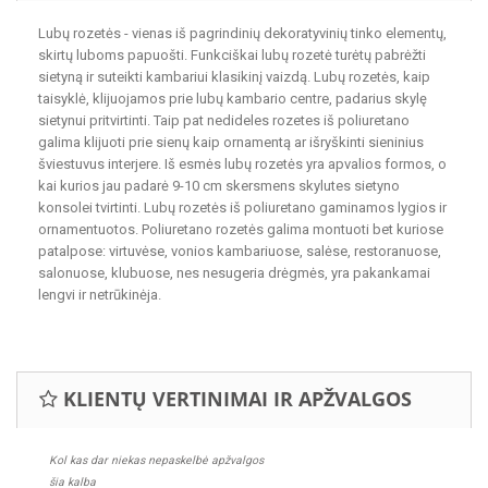
Lubų rozetės - vienas iš pagrindinių dekoratyvinių tinko elementų,
skirtų luboms papuošti. Funkciškai lubų rozetė turėtų pabrėžti
sietyną ir suteikti kambariui klasikinį vaizdą. Lubų rozetės, kaip
taisyklė, klijuojamos prie lubų kambario centre, padarius skylę
sietynui pritvirtinti. Taip pat nedideles rozetes iš poliuretano
galima klijuoti prie sienų kaip ornamentą ar išryškinti sieninius
šviestuvus interjere. Iš esmės lubų rozetės yra apvalios formos, o
kai kurios jau padarė 9-10 cm skersmens skylutes sietyno
konsolei tvirtinti. Lubų rozetės iš poliuretano gaminamos lygios ir
ornamentuotos. Poliuretano rozetės galima montuoti bet kuriose
patalpose: virtuvėse, vonios kambariuose, salėse, restoranuose,
salonuose, klubuose, nes nesugeria drėgmės, yra pakankamai
lengvi ir netrūkinėja.
KLIENTŲ VERTINIMAI IR APŽVALGOS
Kol kas dar niekas nepaskelbė apžvalgos
šia kalba