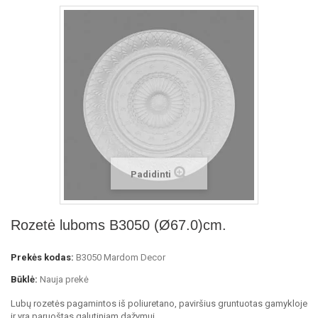
Padidinti
Rozetė luboms B3050 (Ø67.0)cm.
Prekės kodas:
B3050 Mardom Decor
Būklė:
Nauja prekė
Lubų rozetės pagamintos iš poliuretano, paviršius gruntuotas gamykloje
ir yra paruoštas galutiniam dažymui.