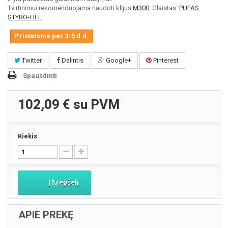
Tvirtinimui rekomenduojama naudoti klijus
M300
. Glaistas:
PUFAS
STYRO-FILL
.
Pristatome per 3-5 d.d.
Twitter
Dalintis
Google+
Pinterest
Spausdinti
102,09 €
su PVM
Kiekis
Į krepšelį
APIE PREKĘ