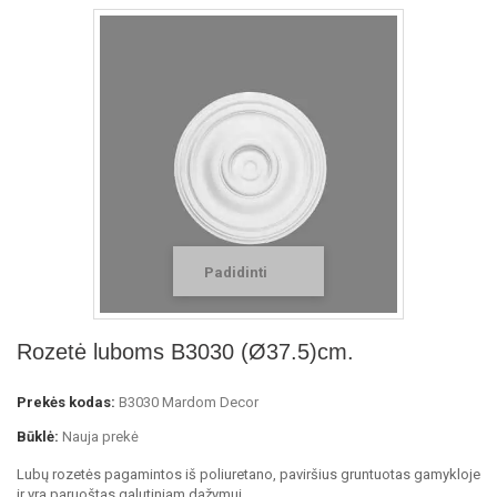
Padidinti
Rozetė luboms B3030 (Ø37.5)cm.
Prekės kodas:
B3030 Mardom Decor
Būklė:
Nauja prekė
Lubų rozetės pagamintos iš poliuretano, paviršius gruntuotas gamykloje
ir yra paruoštas galutiniam dažymui.