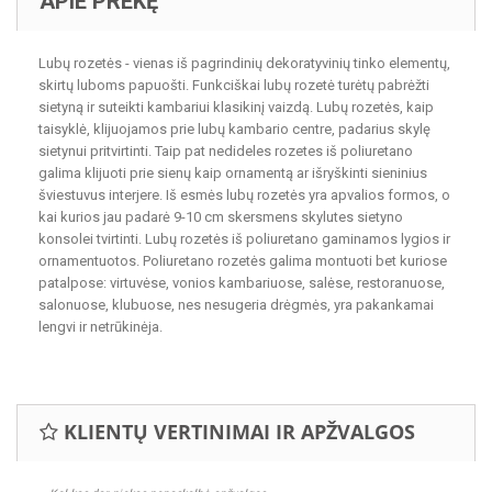
APIE PREKĘ
Lubų rozetės - vienas iš pagrindinių dekoratyvinių tinko elementų,
skirtų luboms papuošti. Funkciškai lubų rozetė turėtų pabrėžti
sietyną ir suteikti kambariui klasikinį vaizdą. Lubų rozetės, kaip
taisyklė, klijuojamos prie lubų kambario centre, padarius skylę
sietynui pritvirtinti. Taip pat nedideles rozetes iš poliuretano
galima klijuoti prie sienų kaip ornamentą ar išryškinti sieninius
šviestuvus interjere. Iš esmės lubų rozetės yra apvalios formos, o
kai kurios jau padarė 9-10 cm skersmens skylutes sietyno
konsolei tvirtinti. Lubų rozetės iš poliuretano gaminamos lygios ir
ornamentuotos. Poliuretano rozetės galima montuoti bet kuriose
patalpose: virtuvėse, vonios kambariuose, salėse, restoranuose,
salonuose, klubuose, nes nesugeria drėgmės, yra pakankamai
lengvi ir netrūkinėja.
KLIENTŲ VERTINIMAI IR APŽVALGOS