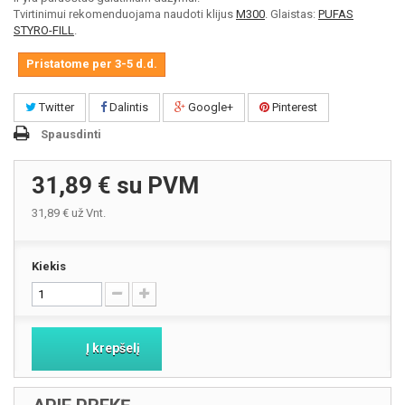
Tvirtinimui rekomenduojama naudoti klijus
M300
. Glaistas:
PUFAS
STYRO-FILL
.
Pristatome per 3-5 d.d.
Twitter
Dalintis
Google+
Pinterest
Spausdinti
31,89 €
su PVM
31,89 €
už Vnt.
Kiekis
Į krepšelį