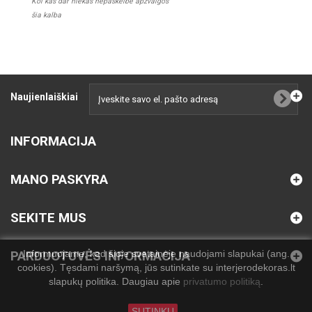
Kol kas dar niekas nepaskelbė apžvalgos
šia kalba
Naujienlaiškiai
INFORMACIJA
MANO PASKYRA
SEKITE MUS
Informuojame, kad šioje svetainėje naudojami slapukai (ang.
PARDUOTUVĖS INFORMACIJA
cookies). Tęsdami naršymą, jūs sutinkate su interjerodekoras.lt
slapukų politika. Daugiau apie
privatumo politiką
.
SUTINKU