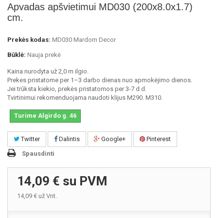
Apvadas apšvietimui MD030 (200x8.0x1.7)
cm.
Prekės kodas:
MD030 Mardom Decor
Būklė:
Nauja prekė
Kaina nurodyta už 2,0 m ilgio.
Prekes pristatome per 1–3 darbo dienas nuo apmokėjimo dienos.
Jei trūksta kiekio, prekės pristatomos per 3-7 d.d.
Tvirtinimui rekomenduojama naudoti klijus M290. M310.
Turime Algirdo g. 46
Twitter
Dalintis
Google+
Pinterest
Spausdinti
14,09 €
su PVM
14,09 €
už Vnt.