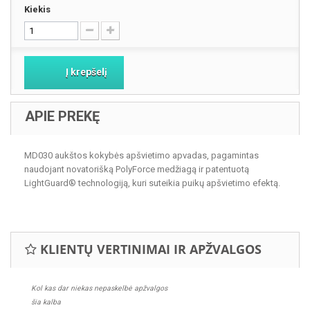
Kiekis
Į krepšelį
APIE PREKĘ
MD030 aukštos kokybės apšvietimo apvadas, pagamintas
naudojant novatorišką PolyForce medžiagą ir patentuotą
LightGuard® technologiją, kuri suteikia puikų apšvietimo efektą.
KLIENTŲ VERTINIMAI IR APŽVALGOS
Kol kas dar niekas nepaskelbė apžvalgos
šia kalba