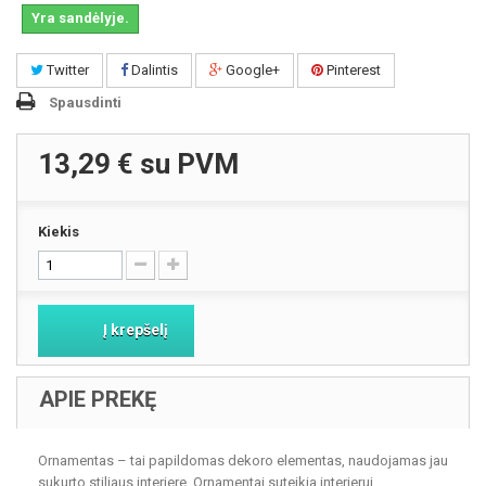
Yra sandėlyje.
Twitter
Dalintis
Google+
Pinterest
Spausdinti
13,29 €
su PVM
Kiekis
Į krepšelį
APIE PREKĘ
Ornamentas – tai papildomas dekoro elementas, naudojamas jau
sukurto stiliaus interjere. Ornamentai suteikia interjerui