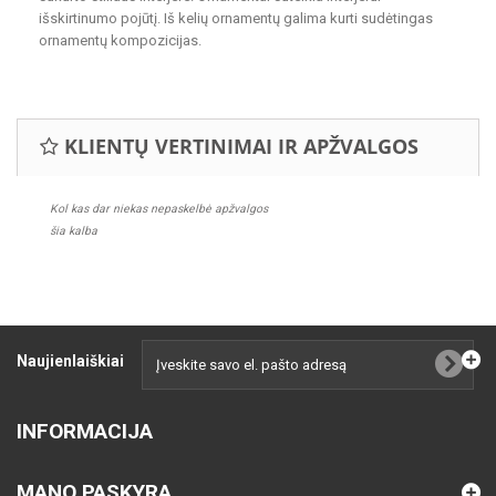
išskirtinumo pojūtį. Iš kelių ornamentų galima kurti sudėtingas
ornamentų kompozicijas.
KLIENTŲ VERTINIMAI IR APŽVALGOS
Kol kas dar niekas nepaskelbė apžvalgos
šia kalba
Naujienlaiškiai
INFORMACIJA
MANO PASKYRA