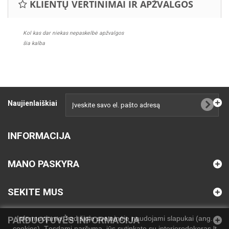
KLIENTŲ VERTINIMAI IR APŽVALGOS
Kol kas dar niekas nepaskelbė apžvalgos
šia kalba
Naujienlaiškiai
INFORMACIJA
MANO PASKYRA
SEKITE MUS
Informuojame, kad šioje svetainėje naudojami slapukai (ang.
PARDUOTUVĖS INFORMACIJA
cookies). Tęsdami naršymą, jūs sutinkate su interjerodekoras.lt