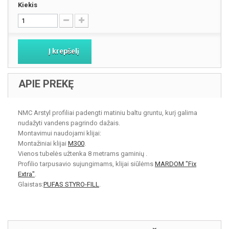
Kiekis
Į krepšelį
APIE PREKĘ
NMC Arstyl profiliai padengti matiniu baltu gruntu, kurį galima
nudažyti vandens pagrindo dažais.
Montavimui naudojami klijai:
Montažiniai klijai
M300
.
Vienos tubelės užtenka 8 metrams gaminių .
Profilio tarpusavio sujungimams, klijai siūlėms
MARDOM "Fix
Extra"
.
Glaistas:
PUFAS STYRO-FILL
.