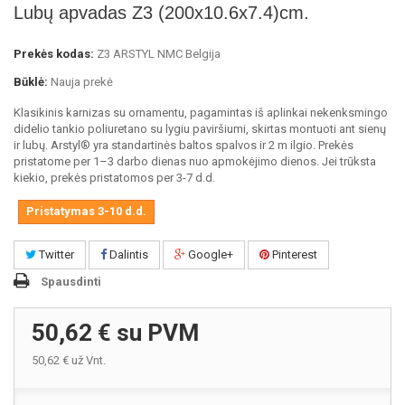
Lubų apvadas Z3 (200x10.6x7.4)cm.
Prekės kodas:
Z3 ARSTYL NMC Belgija
Būklė:
Nauja prekė
Klasikinis karnizas su ornamentu, pagamintas iš aplinkai nekenksmingo
didelio tankio poliuretano su lygiu paviršiumi, skirtas montuoti ant sienų
ir lubų. Arstyl® yra standartinės baltos spalvos ir 2 m ilgio. Prekės
pristatome per 1–3 darbo dienas nuo apmokėjimo dienos. Jei trūksta
kiekio, prekės pristatomos per 3-7 d.d.
Pristatymas 3-10 d.d.
Twitter
Dalintis
Google+
Pinterest
Spausdinti
50,62 €
su PVM
50,62 €
už Vnt.