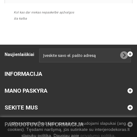
Kol kas dar niekas nepaskelbė apžvalgos
šia kalba
Naujienlaiškiai
INFORMACIJA
MANO PASKYRA
SEKITE MUS
Informuojame, kad šioje svetainėje naudojami slapukai (ang.
PARDUOTUVĖS INFORMACIJA
cookies). Tęsdami naršymą, jūs sutinkate su interjerodekoras.lt
slapukų politika. Daugiau apie
privatumo politiką
.