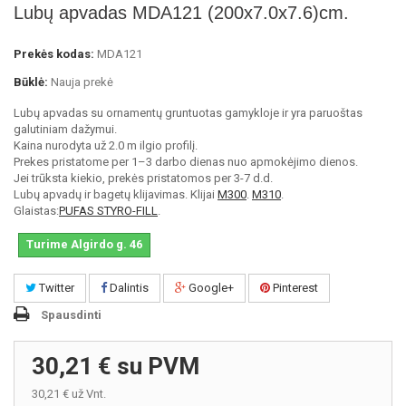
Lubų apvadas MDA121 (200x7.0x7.6)cm.
Prekės kodas:
MDA121
Būklė:
Nauja prekė
Lubų apvadas su ornamentų gruntuotas gamykloje ir yra paruoštas
galutiniam dažymui.
Kaina nurodyta už 2.0 m ilgio profilį.
Prekes pristatome per 1–3 darbo dienas nuo apmokėjimo dienos.
Jei trūksta kiekio, prekės pristatomos per 3-7 d.d.
Lubų apvadų ir bagetų klijavimas. Klijai
M300
.
M310
.
Glaistas:
PUFAS STYRO-FILL
.
Turime Algirdo g. 46
Twitter
Dalintis
Google+
Pinterest
Spausdinti
30,21 €
su PVM
30,21 €
už Vnt.