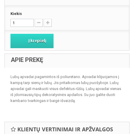
Kiekis
Į krepšelį
APIE PREKĘ
Lubų apvadai pagamintos iš poliuretano. Apvadai klijuojamos į
kampą tarp sienų ir lubų. Jis pritaikomas lubų puošyboje. Lubų
apvadai gali maskuoti visus defektus rūšių. Lubų apvadai vienas
iš įdomiausių tipų dekoratyvinės apdailos. Su juo galite duoti
kambario tvarkingas ir baigė išvaizdą.
KLIENTŲ VERTINIMAI IR APŽVALGOS