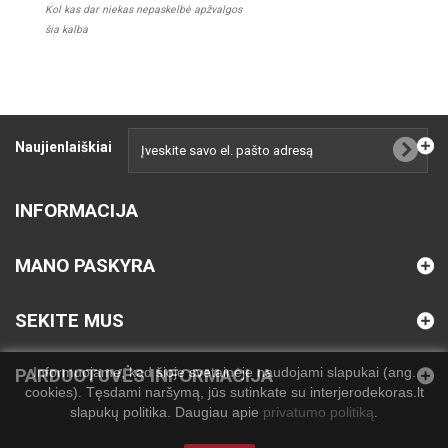
Kol kas dar niekas nepaskelbė apžvalgos
šia kalba
Naujienlaiškiai
INFORMACIJA
MANO PASKYRA
SEKITE MUS
Informuojame, kad šioje svetainėje naudojami slapukai (ang.
PARDUOTUVĖS INFORMACIJA
cookies). Tęsdami naršymą, jūs sutinkate su interjerodekoras.lt
slapukų politika. Daugiau apie
privatumo politiką
.