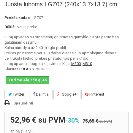
Juosta luboms LGZ07 (240x13.7x13.7) cm
Prekės kodas:
LGZ07
Būklė:
Nauja prekė
Lubų apvadas su ornamentų gruntuotas gamykloje ir yra paruoštas
galutiniam dažymui.
Kaina nurodyta už 2.40 m ilgio profilį.
Prekes pristatome per 1–3 darbo dienas nuo apmokėjimo dienos.
Jei trūksta kiekio, prekės pristatomos per 3-7 d.d.
Lubų apvadų ir bagetų klijavimas. Klijai
M300
.
M310
.
Glaistas:
PUFAS STYRO-FILL
.
Turime Algirdo g. 46
Twitter
Dalintis
Google+
Pinterest
Spausdinti
52,96 €
su PVM
-30%
75,65 €
su PVM
52,96 €
už Vnt.