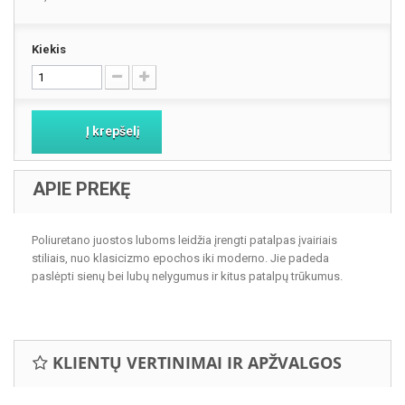
Kiekis
Į krepšelį
APIE PREKĘ
Poliuretano juostos luboms leidžia
įrengti patalpas įvairiais
stiliais, nuo klasicizmo epochos iki moderno. Jie padeda
paslėpti sienų bei lubų nelygumus ir kitus patalpų trūkumus.
KLIENTŲ VERTINIMAI IR APŽVALGOS