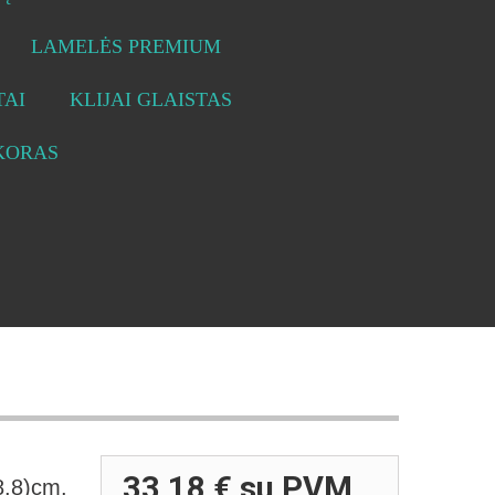
LAMELĖS PREMIUM
AI
KLIJAI GLAISTAS
KORAS
33,18 €
su PVM
.8)cm.