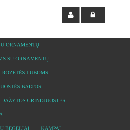
 SU ORNAMENTŲ
OMS SU ORNAMENTŲ
ROZETĖS LUBOMS
JUOSTĖS BALTOS
DAŽYTOS GRINDJUOSTĖS
A
Ų BĖGELIAI
KAMPAI