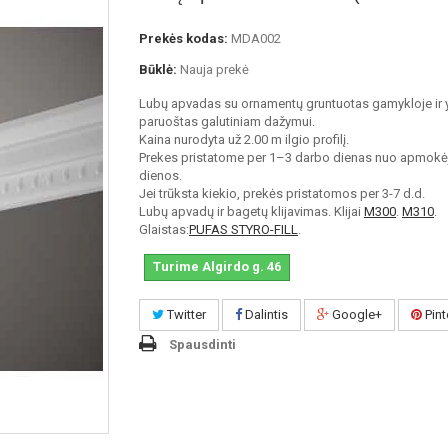
Prekės kodas:
MDA002
Būklė:
Nauja prekė
Lubų apvadas su ornamentų gruntuotas gamykloje ir 
paruoštas galutiniam dažymui.
Kaina nurodyta už 2.00 m ilgio profilį.
Prekes pristatome per 1–3 darbo dienas nuo apmokė
dienos.
Jei trūksta kiekio, prekės pristatomos per 3-7 d.d.
Lubų apvadų ir bagetų klijavimas. Klijai
M300
.
M310
.
Glaistas:
PUFAS STYRO-FILL
.
Turime Algirdo g. 46
Twitter
Dalintis
Google+
Pint
Spausdinti