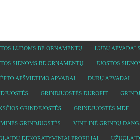
STOS LUBOMS BE ORNAMENTŲ
LUBŲ APVADAI
STOS SIENOMS BE ORNAMENTŲ
JUOSTOS SIEN
ĖPTO APŠVIETIMO APVADAI
DURŲ APVADAI
NDJUOSTĖS
GRINDJUOSTĖS DUROFIT
GRIND
KSČIOS GRINDJUOSTĖS
GRINDJUOSTĖS MDF
UMINĖS GRINDJUOSTĖS
VINILINĖ GRINDŲ DANG
LAIDŲ DEKORATYVINIAI PROFILIAI
UŽUOLAID