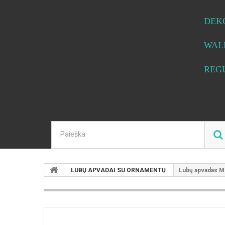
DEK
WAL
REG
LUBŲ APVADAI SU ORNAMENTŲ
Lubų apvadas M