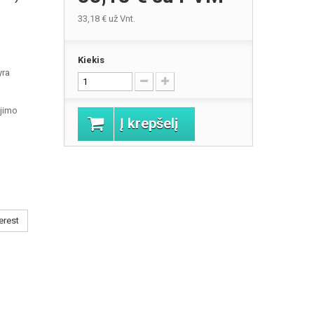
33,18 €
už Vnt.
Kiekis
yra
jimo
Į krepšelį
erest