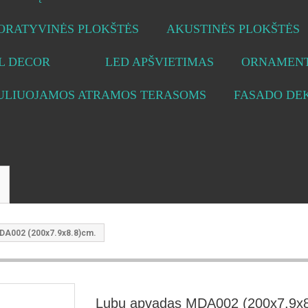
ORATYVINĖS PLOKŠTĖS
AKUSTINĖS PLOKŠTĖS
L DECOR
LED APŠVIETIMAS
ORNAMENT
ULIUOJAMOS ATRAMOS TERASOMS
FASADO DE
DA002 (200x7.9x8.8)cm.
Lubų apvadas MDA002 (200x7.9x8