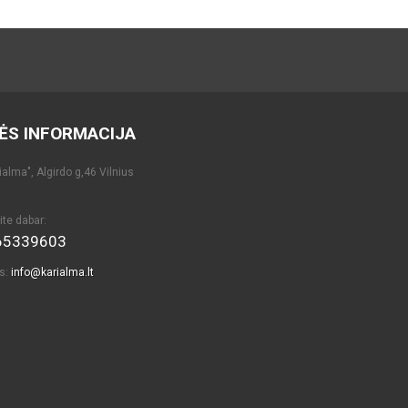
ĖS INFORMACIJA
alma", Algirdo g,46 Vilnius
ite dabar:
65339603
as:
info@karialma.lt