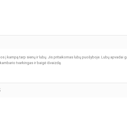
s į kampą tarp sienų ir lubų. Jis pritaikomas lubų puošyboje. Lubų apvadai ga
 kambario tvarkingas ir baigė išvaizdą.
S