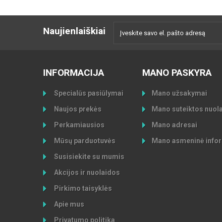
Naujienlaiškiai
INFORMACIJA
MANO PASKYRA
Specialūs pasiūlymai
Mano užsakymai
Naujos prekės
Mano suteiktos nuol
Perkamiausios
Mano adresai
Mūsų parduotuvės
Mano asmeninė infor
Susisiekite su mumis
Akcijos ir nuolaidos
Pirkimo taisyklės
Apie mus
Privatumo politika