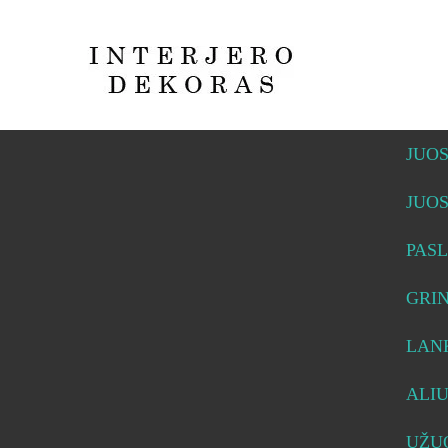
JUO
JUO
PASL
GRI
LAN
ALI
UŽUO