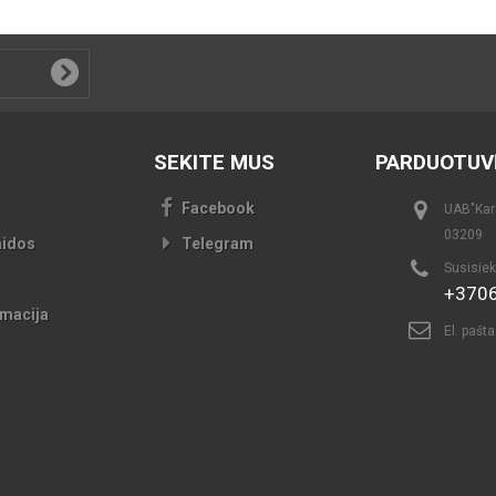
SEKITE MUS
PARDUOTUV
Facebook
UAB"Kari
03209
aidos
Telegram
Susisiek
+370
macija
El. pašt