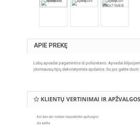
APIE PREKĘ
Lubų apvadai pagamintos iš poliuretano. Apvadai klijuojamo
įdomiausių tipų dekoratyvinės apdailos. Su juo galite duoti
KLIENTŲ VERTINIMAI IR APŽVALGO
Kol kas dar niekas nepaskelbė apžvalgos
šia kalba