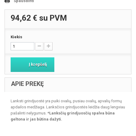
Spausdinti
94,62 €
su PVM
Kiekis
Į krepšelį
APIE PREKĘ
Lanksti grindjuostė yra puiki ovalių, pusiau ovalių, apvalių formų
apdailos medžiaga. Lanksčios grindjuostės leidžia daug lengviau
pašalinti nelygumus.
*Lanksčių grindjuosčių spalva būna
geltona ir jas būtina dažyti.