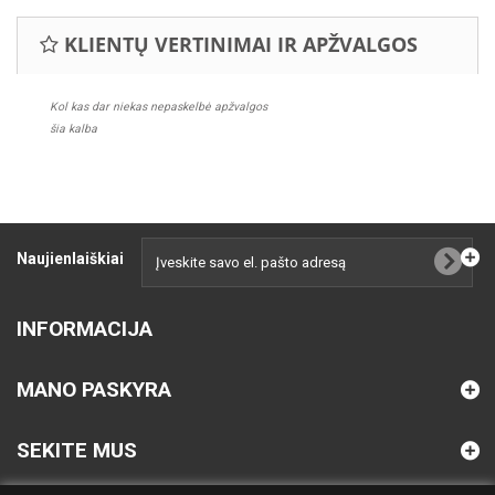
KLIENTŲ VERTINIMAI IR APŽVALGOS
Kol kas dar niekas nepaskelbė apžvalgos
šia kalba
Naujienlaiškiai
INFORMACIJA
MANO PASKYRA
SEKITE MUS