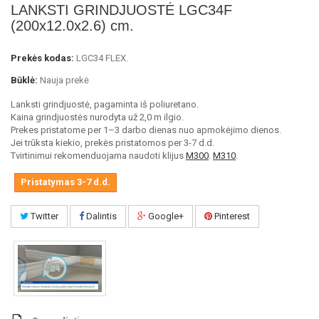
LANKSTI GRINDJUOSTĖ LGC34F
(200x12.0x2.6) cm.
Prekės kodas:
LGC34 FLEX.
Būklė:
Nauja prekė
Lanksti grindjuostė, pagaminta iš poliuretano.
Kaina grindjuostės nurodyta už 2,0 m ilgio.
Prekes pristatome per 1–3 darbo dienas nuo apmokėjimo dienos.
Jei trūksta kiekio, prekės pristatomos per 3-7 d.d.
Tvirtinimui rekomenduojama naudoti klijus
M300
.
M310
.
Pristatymas 3-7 d.d.
Twitter
Dalintis
Google+
Pinterest