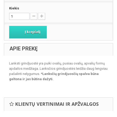
Kiekis
Į krepšelį
APIE PREKĘ
Lanksti grindjuostė yra puiki ovalių, pusiau ovalių, apvalių formų
apdailos medžiaga. Lanksčios grindjuostės leidžia daug lengviau
pašalinti nelygumus.
*Lanksčių grindjuosčių spalva būna
geltona ir jas būtina dažyti.
KLIENTŲ VERTINIMAI IR APŽVALGOS