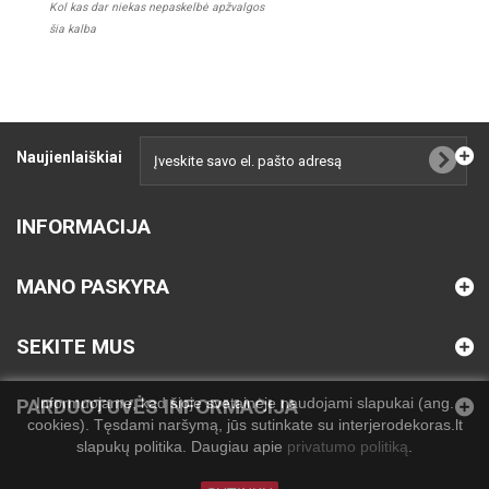
Kol kas dar niekas nepaskelbė apžvalgos
šia kalba
Naujienlaiškiai
INFORMACIJA
MANO PASKYRA
SEKITE MUS
Informuojame, kad šioje svetainėje naudojami slapukai (ang.
PARDUOTUVĖS INFORMACIJA
cookies). Tęsdami naršymą, jūs sutinkate su interjerodekoras.lt
slapukų politika. Daugiau apie
privatumo politiką
.