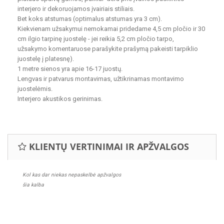
interjero ir dekoruojamos įvairiais stiliais.
Bet koks atstumas (optimalus atstumas yra 3 cm).
Kiekvienam užsakymui nemokamai pridedame 4,5 cm pločio ir 30
cm ilgio tarpinę juostelę - jei reikia 5,2 cm pločio tarpo,
užsakymo komentaruose parašykite prašymą pakeisti tarpiklio
juostelę į platesnę).
1 metre sienos yra apie 16-17 juostų.
Lengvas ir patvarus montavimas, užtikrinamas montavimo
juostelėmis.
Interjero akustikos gerinimas.
KLIENTŲ VERTINIMAI IR APŽVALGOS
Kol kas dar niekas nepaskelbė apžvalgos
šia kalba