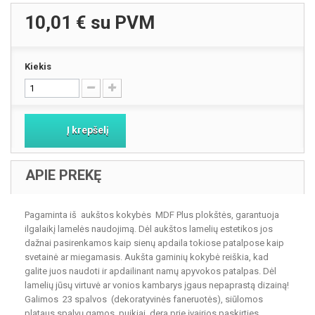
10,01 €
su PVM
Kiekis
Į krepšelį
APIE PREKĘ
Pagaminta iš aukštos kokybės MDF Plus plokštės, garantuoja
ilgalaikį lamelės naudojimą. Dėl aukštos lamelių estetikos jos
dažnai pasirenkamos kaip sienų apdaila tokiose patalpose kaip
svetainė ar miegamasis. Aukšta gaminių kokybė reiškia, kad
galite juos naudoti ir apdailinant namų apyvokos patalpas. Dėl
lamelių jūsų virtuvė ar vonios kambarys įgaus nepaprastą dizainą!
Galimos 23 spalvos (dekoratyvinės faneruotės), siūlomos
plataus spalvų gamos, puikiai dera prie įvairios paskirties