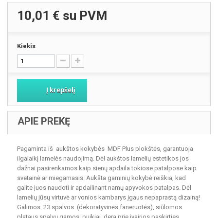
10,01 €
su PVM
Kiekis
Į krepšelį
APIE PREKĘ
Pagaminta iš aukštos kokybės MDF Plus plokštės, garantuoja
ilgalaikį lamelės naudojimą. Dėl aukštos lamelių estetikos jos
dažnai pasirenkamos kaip sienų apdaila tokiose patalpose kaip
svetainė ar miegamasis. Aukšta gaminių kokybė reiškia, kad
galite juos naudoti ir apdailinant namų apyvokos patalpas. Dėl
lamelių jūsų virtuvė ar vonios kambarys įgaus nepaprastą dizainą!
Galimos 23 spalvos (dekoratyvinės faneruotės), siūlomos
plataus spalvų gamos, puikiai dera prie įvairios paskirties