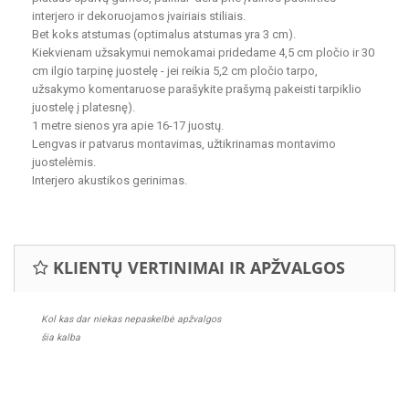
interjero ir dekoruojamos įvairiais stiliais.
Bet koks atstumas
(optimalus atstumas yra 3 cm).
Kiekvienam užsakymui nemokamai pridedame
4,5 cm pločio
ir
30
cm ilgio tarpinę juostelę - jei reikia 5,2 cm pločio tarpo,
užsakymo komentaruose parašykite
prašymą
pakeisti tarpiklio
juostelę į platesnę).
1 metre sienos
yra apie 16-17 juostų.
Lengvas ir patvarus montavimas
, užtikrinamas montavimo
juostelėmis.
Interjero akustikos gerinimas.
KLIENTŲ VERTINIMAI IR APŽVALGOS
Kol kas dar niekas nepaskelbė apžvalgos
šia kalba