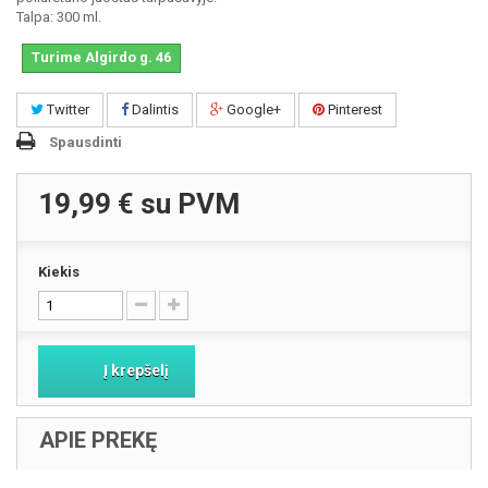
Talpa: 300 ml.
Turime Algirdo g. 46
Twitter
Dalintis
Google+
Pinterest
Spausdinti
19,99 €
su PVM
Kiekis
Į krepšelį
APIE PREKĘ