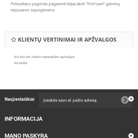
Poliuretano pagrindu pagaminti klijai,skirti
''ProFoam''
gaminių
tarpusavio sujungimams.
KLIENTŲ VERTINIMAI IR APŽVALGOS
Kol kas dar niekas nepaskelbė apžvalgos
šia kalba
Naujienlaiškiai
INFORMACIJA
MANO PASKYRA