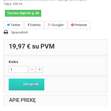
Talpa: 300 ml.
Turime Algirdo g. 46
Twitter
Dalintis
Google+
Pinterest
Spausdinti
19,97 €
su PVM
Kiekis
Į krepšelį
APIE PREKĘ