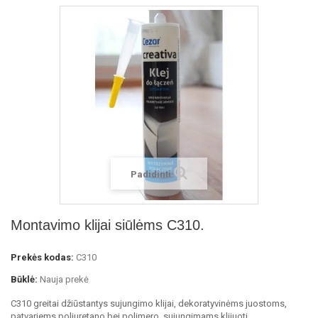
Padidinti
Montavimo klijai siūlėms C310.
Prekės kodas:
C310
Būklė:
Nauja prekė
C310 greitai džiūstantys sujungimo klijai, dekoratyvinėms juostoms,
patvariems poliuretano bei polimero sujungimams klijuoti.