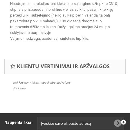
Naudojimo instrukcijos: ant kiekvieno sujungimo užtepkite C310,
stipriais prispausdami profilius vienas su kitu, pašalinkite klijų
perteklių iki sukietėjimo (ne ilgiau kaip per 1 valandą, tą patį
pakartokite po 2–3 valandų). Kuo didesnė drėgmė, tuo
trumpesnis džiūvimo laikas. Dažyti galima praėjus 24 val. po
suklyjavimo parpusavyje.
Valymo medžiaga: acetonas, sintetinis tirpiklis.
KLIENTŲ VERTINIMAI IR APŽVALGOS
Kol kas dar niekas nepaskelbė apžvalgos
šia kalba
Naujienlaiškiai