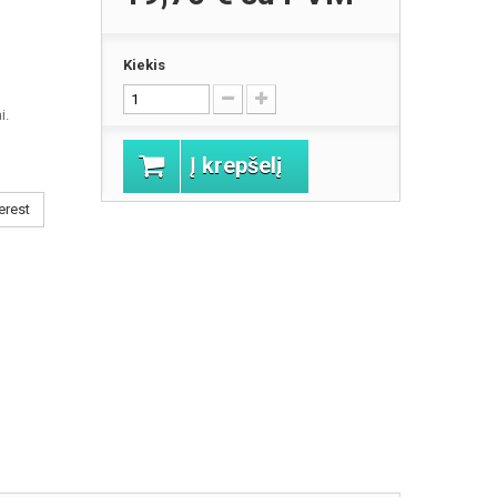
Kiekis
i.
Į krepšelį
erest