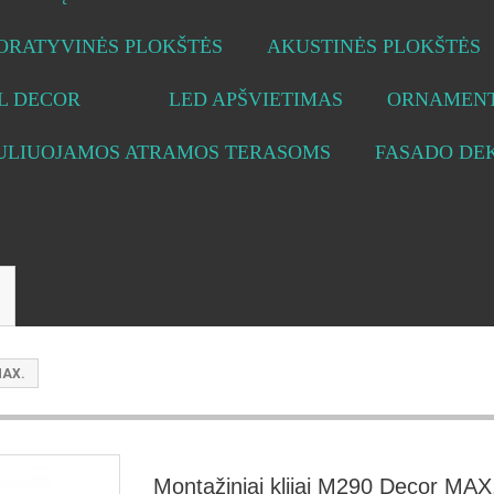
ORATYVINĖS PLOKŠTĖS
AKUSTINĖS PLOKŠTĖS
L DECOR
LED APŠVIETIMAS
ORNAMENT
ULIUOJAMOS ATRAMOS TERASOMS
FASADO DE
MAX.
Montažiniai klijai M290 Decor MAX