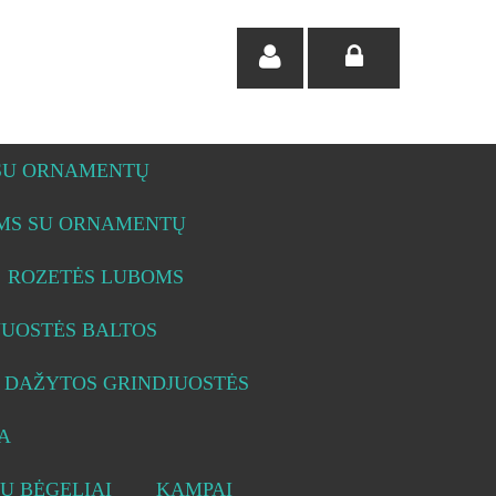
 SU ORNAMENTŲ
OMS SU ORNAMENTŲ
ROZETĖS LUBOMS
JUOSTĖS BALTOS
DAŽYTOS GRINDJUOSTĖS
A
Ų BĖGELIAI
KAMPAI