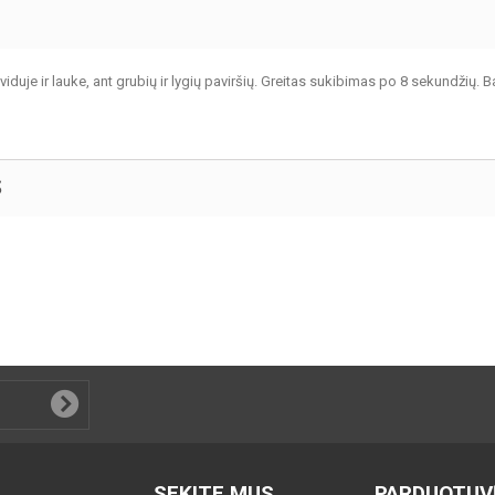
 viduje ir lauke, ant grubių ir lygių paviršių. Greitas sukibimas po 8 sekundžių. B
S
SEKITE MUS
PARDUOTUV