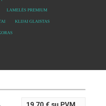
LAMELĖS PREMIUM
AI
KLIJAI GLAISTAS
KORAS
19,70 €
su PVM
.