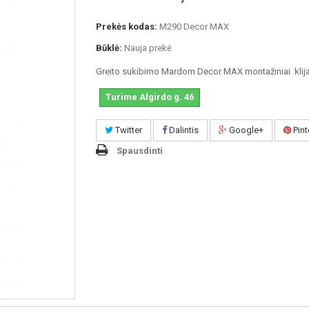
Prekės kodas:
M290 Decor MAX
Būklė:
Nauja prekė
Greito sukibimo Mardom Decor MAX montažiniai klija
Turime Algirdo g. 46
Twitter
Dalintis
Google+
Pint
Spausdinti