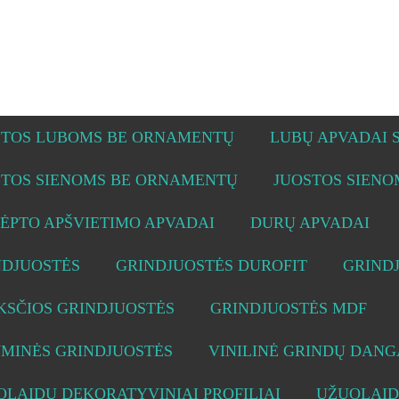
STOS LUBOMS BE ORNAMENTŲ
LUBŲ APVADAI
STOS SIENOMS BE ORNAMENTŲ
JUOSTOS SIEN
ĖPTO APŠVIETIMO APVADAI
DURŲ APVADAI
NDJUOSTĖS
GRINDJUOSTĖS DUROFIT
GRIND
KSČIOS GRINDJUOSTĖS
GRINDJUOSTĖS MDF
UMINĖS GRINDJUOSTĖS
VINILINĖ GRINDŲ DANG
LAIDŲ DEKORATYVINIAI PROFILIAI
UŽUOLAID