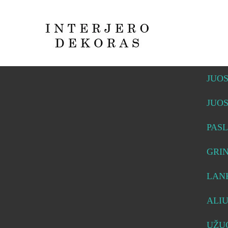
JUO
JUO
PASL
GRI
LAN
ALI
UŽUO