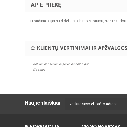
APIE PREKĘ
Hibridiniai klijai su dideliu sukibimo stiprumu, skirti naudoti
KLIENTŲ VERTINIMAI IR APŽVALGO
Kol kas dar niekas nepaskelbė apžvalgos
šia kalba
Naujienlaiškiai
INFORMACIJA
MANO PASKYRA