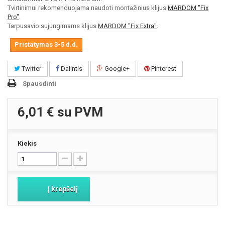
Tvirtinimui rekomenduojama naudoti montažinius klijus
MARDOM "Fix
Pro"
.
Tarpusavio sujungimams klijus
MARDOM "Fix Extra"
.
Pristatymas 3-5 d.d.
Twitter
Dalintis
Google+
Pinterest
Spausdinti
6,01 €
su PVM
Kiekis
Į krepšelį