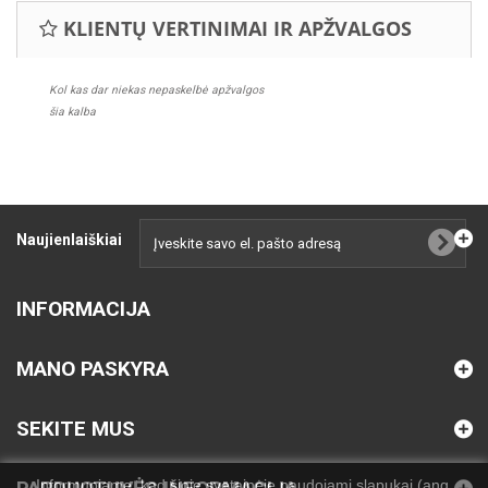
KLIENTŲ VERTINIMAI IR APŽVALGOS
Kol kas dar niekas nepaskelbė apžvalgos
šia kalba
Naujienlaiškiai
INFORMACIJA
MANO PASKYRA
SEKITE MUS
Informuojame, kad šioje svetainėje naudojami slapukai (ang.