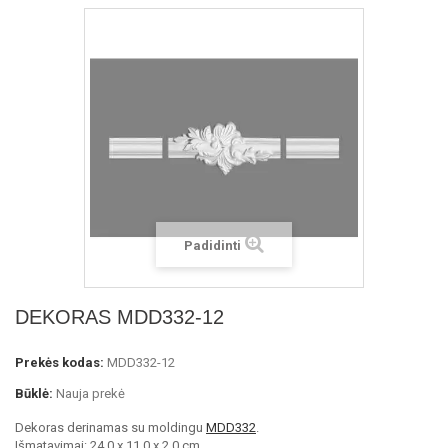
Padidinti
DEKORAS MDD332-12
Prekės kodas:
MDD332-12
Būklė:
Nauja prekė
Dekoras derinamas su moldingu
MDD332
.
Išmatavimai: 24.0 x 11.0 x 2.0 cm.