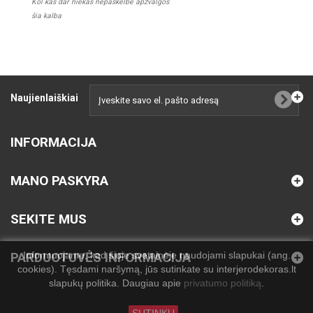
Kol kas dar niekas nepaskelbė apžvalgos
šia kalba
Naujienlaiškiai
INFORMACIJA
MANO PASKYRA
SEKITE MUS
Informuojame, kad šioje svetainėje naudojami slapukai (ang.
PARDUOTUVĖS INFORMACIJA
cookies). Tęsdami naršymą, jūs sutinkate su interjerodekoras.lt
slapukų politika. Daugiau apie
privatumo politiką
.