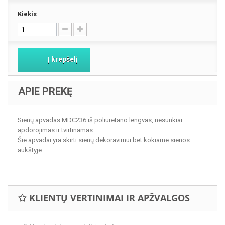
Kiekis
Į krepšelį
APIE PREKĘ
Sienų apvadas MDC236 iš poliuretano lengvas, nesunkiai
apdorojimas ir tvirtinamas.
Šie apvadai yra skirti sienų dekoravimui bet kokiame sienos
aukštyje.
KLIENTŲ VERTINIMAI IR APŽVALGOS