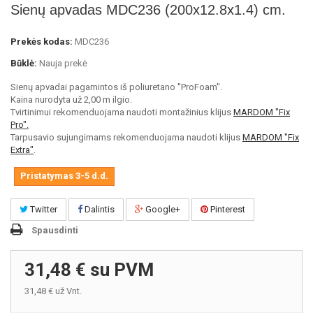
Sienų apvadas MDC236 (200x12.8x1.4) cm.
Prekės kodas:
MDC236
Būklė:
Nauja prekė
Sienų apvadai pagamintos iš poliuretano ''ProFoam''.
Kaina nurodyta už 2,00 m ilgio.
Tvirtinimui rekomenduojama naudoti montažinius klijus
MARDOM "Fix
Pro".
Tarpusavio sujungimams rekomenduojama naudoti klijus
MARDOM "Fix
Extra"
.
Pristatymas 3-5 d.d.
Twitter
Dalintis
Google+
Pinterest
Spausdinti
31,48 €
su PVM
31,48 €
už Vnt.