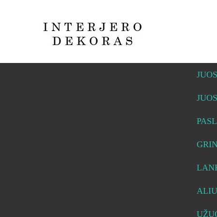
JUO
JUO
PASL
GRI
LAN
ALI
UŽUO