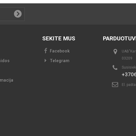
SEKITE MUS
PARDUOTUV
Facebook
UAB"Kari
03209
aidos
Telegram
Susisiek
+370
macija
El. pašt