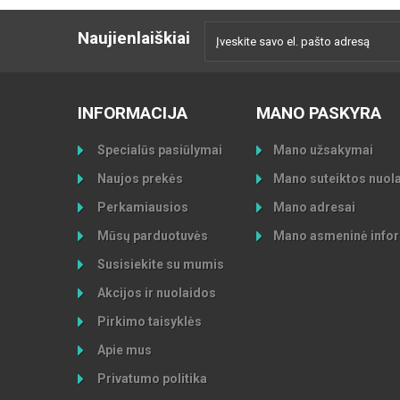
Naujienlaiškiai
INFORMACIJA
MANO PASKYRA
Specialūs pasiūlymai
Mano užsakymai
Naujos prekės
Mano suteiktos nuol
Perkamiausios
Mano adresai
Mūsų parduotuvės
Mano asmeninė infor
Susisiekite su mumis
Akcijos ir nuolaidos
Pirkimo taisyklės
Apie mus
Privatumo politika