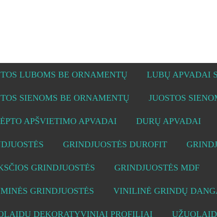
STOS LUBOMS BE ORNAMENTŲ
LUBŲ APVADAI
STOS SIENOMS BE ORNAMENTŲ
JUOSTOS SIEN
ĖPTO APŠVIETIMO APVADAI
DURŲ APVADAI
NDJUOSTĖS
GRINDJUOSTĖS DUROFIT
GRIND
KSČIOS GRINDJUOSTĖS
GRINDJUOSTĖS MDF
UMINĖS GRINDJUOSTĖS
VINILINĖ GRINDŲ DANG
LAIDŲ DEKORATYVINIAI PROFILIAI
UŽUOLAID