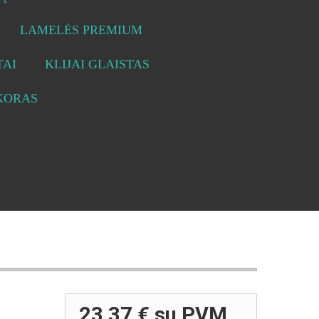
LAMELĖS PREMIUM
AI
KLIJAI GLAISTAS
KORAS
23,37 €
su PVM