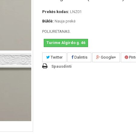
Prekės kodas:
LNZ01
Būklė:
Nauja prekė
POLIURETANAS.
Turime Algirdo g. 46
Twitter
Dalintis
Google+
Pint
Spausdinti