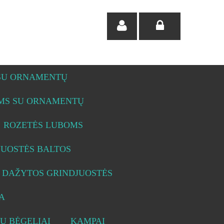
 SU ORNAMENTŲ
OMS SU ORNAMENTŲ
ROZETĖS LUBOMS
JUOSTĖS BALTOS
DAŽYTOS GRINDJUOSTĖS
A
Ų BĖGELIAI
KAMPAI