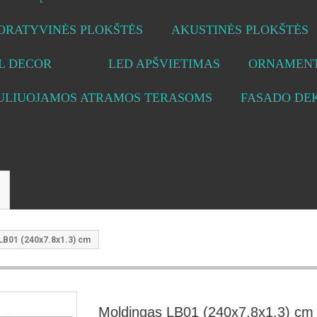
ORATYVINĖS PLOKŠTĖS
AKUSTINĖS PLOKŠTĖS
L DECOR
LED APŠVIETIMAS
ORNAMENT
ULIUOJAMOS ATRAMOS TERASOMS
FASADO DE
LB01 (240x7.8x1.3) cm
Moldingas LB01 (240x7.8x1.3) cm