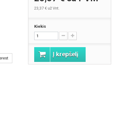
23,37 €
už Vnt.
Kiekis
Į krepšelį
erest