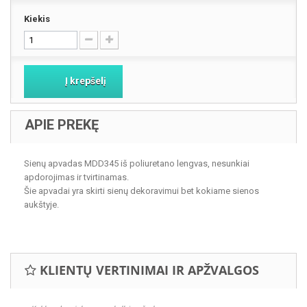
Kiekis
Į krepšelį
APIE PREKĘ
Sienų apvadas MDD345 iš poliuretano lengvas, nesunkiai
apdorojimas ir tvirtinamas.
Šie apvadai yra skirti sienų dekoravimui bet kokiame sienos
aukštyje.
KLIENTŲ VERTINIMAI IR APŽVALGOS