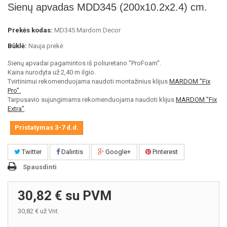
Sienų apvadas MDD345 (200x10.2x2.4) cm.
Prekės kodas:
MD345 Mardom Decor
Būklė:
Nauja prekė
Sienų apvadai pagamintos iš poliuretano ''ProFoam''.
Kaina nurodyta už 2,40 m ilgio.
Tvirtinimui rekomenduojama naudoti montažinius klijus
MARDOM "Fix
Pro".
Tarpusavio sujungimams rekomenduojama naudoti klijus
MARDOM "Fix
Extra"
.
Pristatymas 3-7 d.d.
Twitter
Dalintis
Google+
Pinterest
Spausdinti
30,82 €
su PVM
30,82 €
už Vnt.