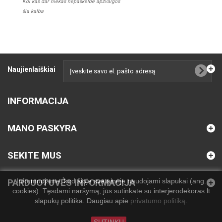
Kol kas dar niekas nepaskelbė apžvalgos
šia kalba
Naujienlaiškiai
INFORMACIJA
MANO PASKYRA
SEKITE MUS
Informuojame, kad šioje svetainėje naudojami slapukai (ang.
PARDUOTUVĖS INFORMACIJA
cookies). Tęsdami naršymą, jūs sutinkate su interjerodekoras.lt
slapukų politika. Daugiau apie
privatumo politiką
.