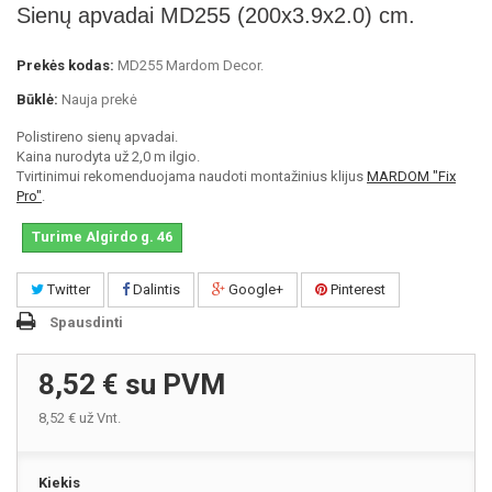
Sienų apvadai MD255 (200x3.9x2.0) cm.
Prekės kodas:
MD255 Mardom Decor.
Būklė:
Nauja prekė
Polistireno sienų apvadai.
Kaina nurodyta už 2,0 m ilgio.
Tvirtinimui rekomenduojama naudoti montažinius klijus
MARDOM "Fix
Pro"
.
Turime Algirdo g. 46
Twitter
Dalintis
Google+
Pinterest
Spausdinti
8,52 €
su PVM
8,52 €
už Vnt.
Kiekis