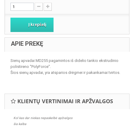
Į krepšelį
APIE PREKĘ
Sienų apvadai MD255 pagamintos iš didelio tankio ekstrudinio
polistireno ''PolyForce''.
Šios sienų apvadai, yra atsparios drėgmei ir pakankamai tvirtos.
KLIENTŲ VERTINIMAI IR APŽVALGOS
Kol kas dar niekas nepaskelbė apžvalgos
šia kalba