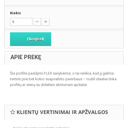
Kiekis
Į krepšelį
APIE PREKĘ
Šis profilis pasižymi FLEX savybėmis, o tai reiškia, kad jį galima
tvirtinti prie bet kokio suapvalinto paviršiaus – todėl idealiai tinka
profilių ar sienų su dideliais skirtumais apdailai.
KLIENTŲ VERTINIMAI IR APŽVALGOS