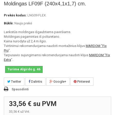
Moldingas LF09F (240x4,1x1,7) cm.
Prekės kodas:
LNG09 FLEX.
Būklė:
Nauja prekė
Lankstūs moldingas išgaubtiems paviršiams.
Moldingas pagamintas iš poliuretano.
Kaina nurodyta už 2,4 m ilgio.
Tvirtinimui rekomenduojama naudoti montažinius klijus
MARDOM "Fix
Pro
".
Tarpusavio sujungimams rekomenduojama naudoti klijus
MARDOM "Fix
Extra
".
Turime Algirdo g. 46
Twitter
Dalintis
Google+
Pinterest
Spausdinti
33,56 €
su PVM
33,56 €
už Vnt.