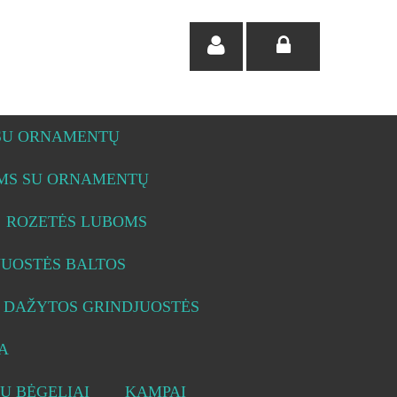
 SU ORNAMENTŲ
OMS SU ORNAMENTŲ
ROZETĖS LUBOMS
JUOSTĖS BALTOS
DAŽYTOS GRINDJUOSTĖS
A
Ų BĖGELIAI
KAMPAI