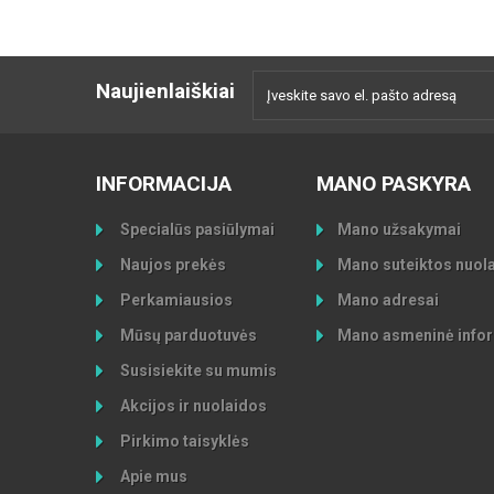
Naujienlaiškiai
INFORMACIJA
MANO PASKYRA
Specialūs pasiūlymai
Mano užsakymai
Naujos prekės
Mano suteiktos nuol
Perkamiausios
Mano adresai
Mūsų parduotuvės
Mano asmeninė infor
Susisiekite su mumis
Akcijos ir nuolaidos
Pirkimo taisyklės
Apie mus