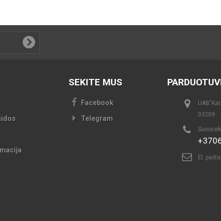
SEKITE MUS
PARDUOTUV
Facebook
UAB"Kari
03209
aidos
Telegram
Susisiek
+370
macija
El. pašt