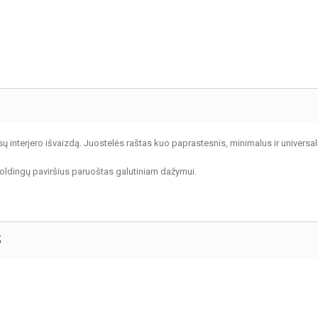
 interjero išvaizdą. Juostelės raštas kuo paprastesnis, minimalus ir universalu
oldingų paviršius paruoštas galutiniam dažymui.
S