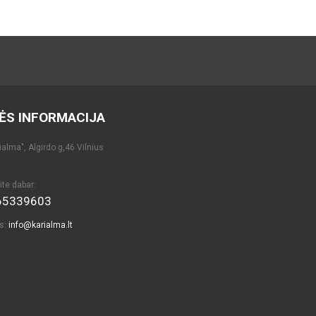
ĖS INFORMACIJA
alma", Algirdo g,46 Vilnius
ite dabar:
65339603
as:
info@karialma.lt