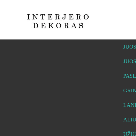
JUO
JUO
PASL
GRI
LAN
ALI
UŽUO