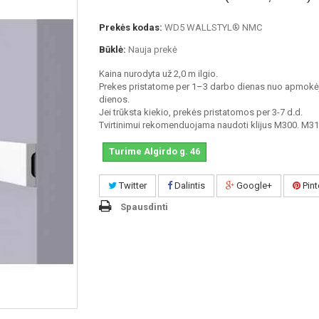
Prekės kodas:
WD5 WALLSTYL® NMC
Būklė:
Nauja prekė
Kaina nurodyta už 2,0 m ilgio.
Prekes pristatome per 1–3 darbo dienas nuo apmokė
dienos.
Jei trūksta kiekio, prekės pristatomos per 3-7 d.d.
Tvirtinimui rekomenduojama naudoti klijus M300. M31
Turime Algirdo g. 46
Twitter
Dalintis
Google+
Pint
Spausdinti