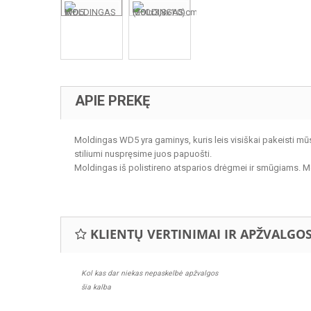
APIE PREKĘ
Moldingas WD5 yra gaminys, kuris leis visiškai pakeisti mūsų
stiliumi nuspręsime juos papuošti.
Moldingas iš polistireno atsparios drėgmei ir smūgiams. M
KLIENTŲ VERTINIMAI IR APŽVALGO
Kol kas dar niekas nepaskelbė apžvalgos
šia kalba