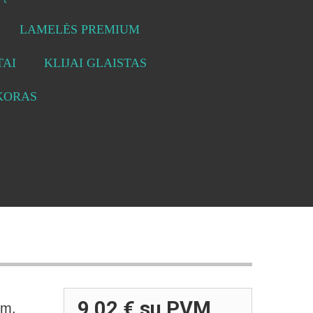
LAMELĖS PREMIUM
AI
KLIJAI GLAISTAS
KORAS
9,02 €
su PVM
cm.