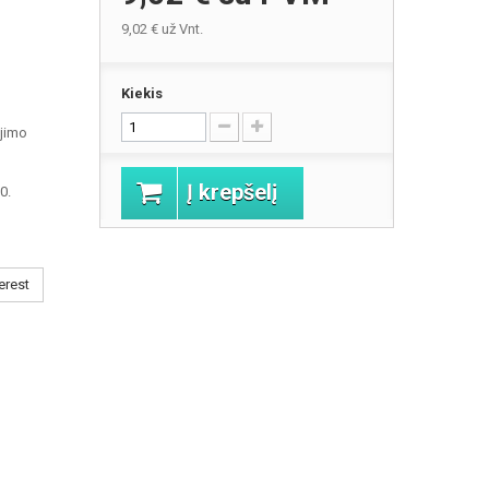
9,02 €
už Vnt.
Kiekis
jimo
Į krepšelį
0.
erest