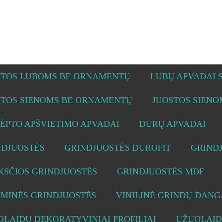
STOS LUBOMS BE ORNAMENTŲ
LUBŲ APVADAI
STOS SIENOMS BE ORNAMENTŲ
JUOSTOS SIEN
ĖPTO APŠVIETIMO APVADAI
DURŲ APVADAI
NDJUOSTĖS
GRINDJUOSTĖS DUROFIT
GRIND
KSČIOS GRINDJUOSTĖS
GRINDJUOSTĖS MDF
UMINĖS GRINDJUOSTĖS
VINILINĖ GRINDŲ DANG
LAIDŲ DEKORATYVINIAI PROFILIAI
UŽUOLAID