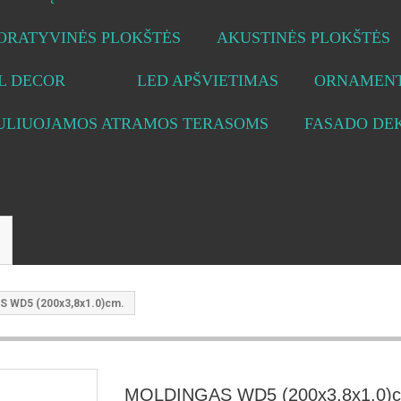
ORATYVINĖS PLOKŠTĖS
AKUSTINĖS PLOKŠTĖS
L DECOR
LED APŠVIETIMAS
ORNAMENT
ULIUOJAMOS ATRAMOS TERASOMS
FASADO DE
 WD5 (200x3,8x1.0)cm.
MOLDINGAS WD5 (200x3,8x1.0)