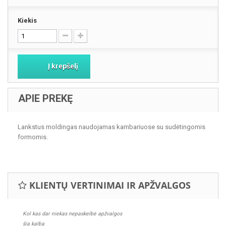
Kiekis
Į krepšelį
APIE PREKĘ
Lankstus moldingas naudojamas kambariuose su sudėtingomis
formomis.
KLIENTŲ VERTINIMAI IR APŽVALGOS
Kol kas dar niekas nepaskelbė apžvalgos
šia kalba