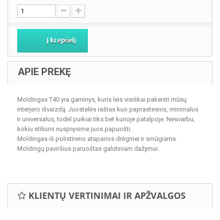
Į krepšelį
APIE PREKĘ
Moldingas T40 yra gaminys, kuris leis visiškai pakeisti mūsų
interjero išvaizdą. Juostelės raštas kuo paprastesnis, minimalus
ir universalus, todėl puikiai tiks bet kurioje patalpoje. Nesvarbu,
kokiu stiliumi nuspręsime juos papuošti.
Moldingas iš polistireno atsparios drėgmei ir smūgiams.
Moldingų paviršius paruoštas galutiniam dažymui.
KLIENTŲ VERTINIMAI IR APŽVALGOS