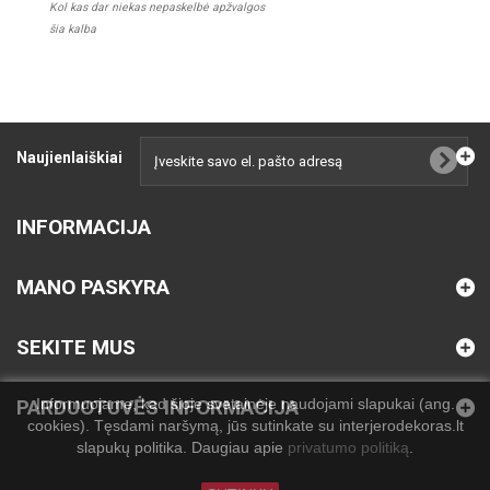
Kol kas dar niekas nepaskelbė apžvalgos
šia kalba
Naujienlaiškiai
INFORMACIJA
MANO PASKYRA
SEKITE MUS
Informuojame, kad šioje svetainėje naudojami slapukai (ang.
PARDUOTUVĖS INFORMACIJA
cookies). Tęsdami naršymą, jūs sutinkate su interjerodekoras.lt
slapukų politika. Daugiau apie
privatumo politiką
.