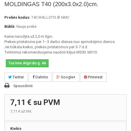
MOLDINGAS T40 (200x3.0x2.0)cm.
Prekės kodas:
T40 WALLSTYL® NMC
Būklė:
Nauja prekė
Kaina nurodyta už 2,0 m ilgio.
Prekes pristatome per 1–3 darbo dienas nuo apmokėjimo dienos.
Jei trūksta kiekio, prekės pristatomos per 3-7 d.d.
Tvirtinimui rekomenduojama naudoti klijus M300. M310.
Turime Algirdo g. 46
Twitter
Dalintis
Google+
Pinterest
Spausdinti
7,11 €
su PVM
7,11 €
už Vnt.
Kiekis