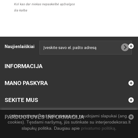
Kol kas dar niekas nepaskelbė apžvalgos
šia kalba
Naujienlaiškiai
INFORMACIJA
MANO PASKYRA
SEKITE MUS
Informuojame, kad šioje svetainėje naudojami slapukai (ang.
PARDUOTUVĖS INFORMACIJA
cookies). Tęsdami naršymą, jūs sutinkate su interjerodekoras.lt
slapukų politika. Daugiau apie
privatumo politiką
.