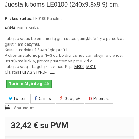
Juosta luboms LE0100 (240x9.8x9.9) cm.
Prekės kodas:
LE0100 Karialma.
Būklė:
Nauja prekė
Lubų apvadas be ornamentų gruntuotas gamykloje ir yra paruoštas
galutiniam dažymui.
Kaina nurodyta už 2.4 m ilgio profilį.
Prekes pristatome per 1–3 darbo dienas nuo apmokėjimo dienos.
Jei trūksta kiekio, prekės pristatomos per 3-7 d.d.
Lubų apvadų ir bagetų klijavimas. Klijai
M300
.
M310
.
Glaistas:
PUFAS STYRO-FILL
.
Turime Algirdo g. 46
Twitter
Dalintis
Google+
Pinterest
Spausdinti
32,42 €
su PVM