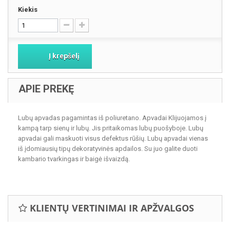
Kiekis
Į krepšelį
APIE PREKĘ
Lubų apvadas pagamintas iš poliuretano. Apvadai Klijuojamos į
kampą tarp sienų ir lubų. Jis pritaikomas lubų puošyboje. Lubų
apvadai gali maskuoti visus defektus rūšių. Lubų apvadai vienas
iš įdomiausių tipų dekoratyvinės apdailos. Su juo galite duoti
kambario tvarkingas ir baigė išvaizdą.
KLIENTŲ VERTINIMAI IR APŽVALGOS