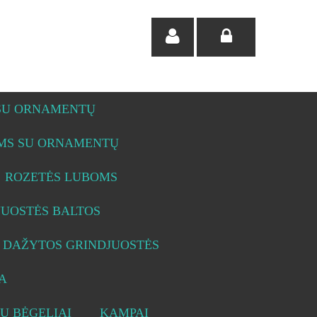
 SU ORNAMENTŲ
OMS SU ORNAMENTŲ
ROZETĖS LUBOMS
JUOSTĖS BALTOS
DAŽYTOS GRINDJUOSTĖS
A
Ų BĖGELIAI
KAMPAI