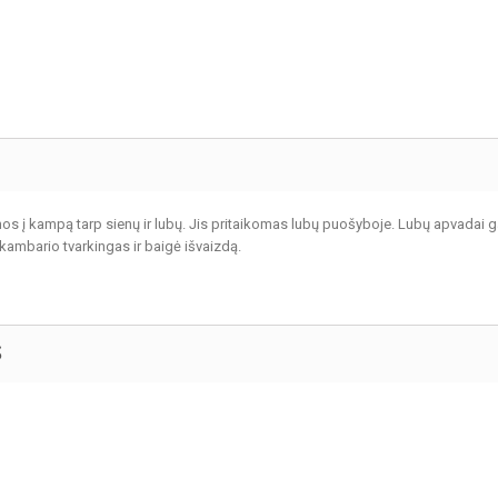
s į kampą tarp sienų ir lubų. Jis pritaikomas lubų puošyboje. Lubų apvadai ga
 kambario tvarkingas ir baigė išvaizdą.
S