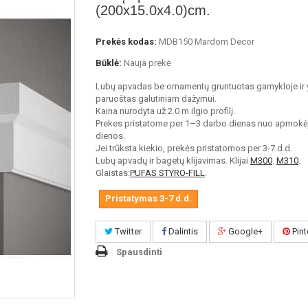
(200x15.0x4.0)cm.
Prekės kodas:
MDB150 Mardom Decor
Būklė:
Nauja prekė
Lubų apvadas be ornamentų gruntuotas gamykloje ir 
paruoštas galutiniam dažymui.
Kaina nurodyta už 2.0 m ilgio profilį.
Prekes pristatome per 1–3 darbo dienas nuo apmokė
dienos.
Jei trūksta kiekio, prekės pristatomos per 3-7 d.d.
Lubų apvadų ir bagetų klijavimas. Klijai
M300
.
M310
.
Glaistas:
PUFAS STYRO-FILL
.
Pristatymas 3-7 d.d.
Twitter
Dalintis
Google+
Pint
Spausdinti