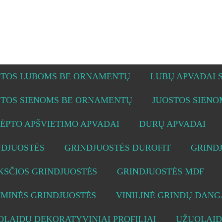
STOS LUBOMS BE ORNAMENTŲ
LUBŲ APVADAI
STOS SIENOMS BE ORNAMENTŲ
JUOSTOS SIEN
ĖPTO APŠVIETIMO APVADAI
DURŲ APVADAI
NDJUOSTĖS
GRINDJUOSTĖS DUROFIT
GRIND
KSČIOS GRINDJUOSTĖS
GRINDJUOSTĖS MDF
UMINĖS GRINDJUOSTĖS
VINILINĖ GRINDŲ DANG
LAIDŲ DEKORATYVINIAI PROFILIAI
UŽUOLAID