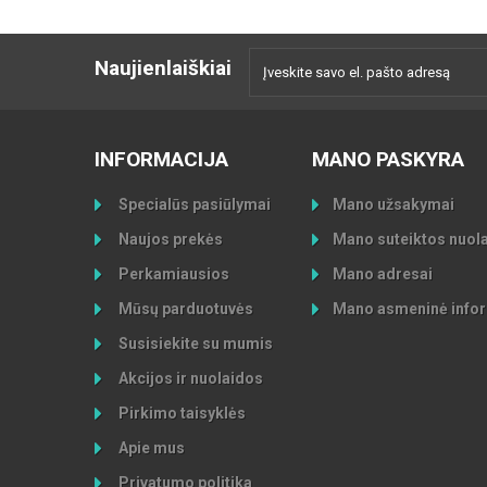
Naujienlaiškiai
INFORMACIJA
MANO PASKYRA
Specialūs pasiūlymai
Mano užsakymai
Naujos prekės
Mano suteiktos nuol
Perkamiausios
Mano adresai
Mūsų parduotuvės
Mano asmeninė infor
Susisiekite su mumis
Akcijos ir nuolaidos
Pirkimo taisyklės
Apie mus
Privatumo politika