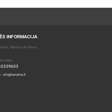
ĖS INFORMACIJA
alma", Algirdo g,46 Vilnius
ite dabar:
65339603
as:
info@karialma.lt