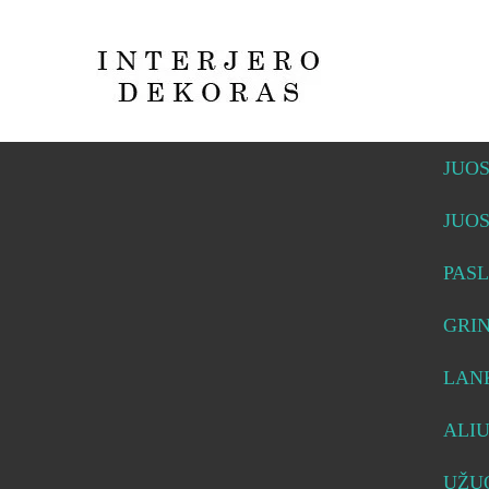
JUO
JUO
PASL
GRI
LAN
ALI
UŽUO