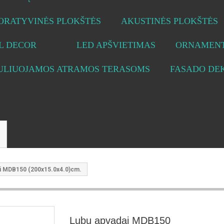
ORATYVINĖS PLOKŠTĖS
AKUSTINĖS PLOKŠTĖS
L DECOR
LED APŠVIETIMAS
ORNAMENT
ULIUOJAMOS ATRAMOS TERASOMS
FASADO DE
i MDB150 (200x15.0x4.0)cm.
Lubų apvadai MDB150