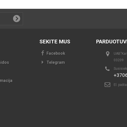
SEKITE MUS
PARDUOTUV
Facebook
UAB"Kari
03209
aidos
Telegram
Susisiek
+370
macija
El. pašt