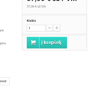
57,06 €
už Vnt.
Kiekis
yra
Į krepšelį
jimo
erest