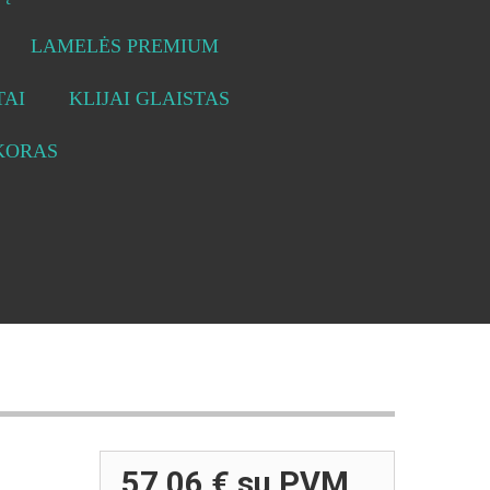
LAMELĖS PREMIUM
AI
KLIJAI GLAISTAS
KORAS
57,06 €
su PVM