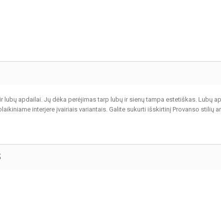
ir lubų apdailai. Jų dėka perėjimas tarp lubų ir sienų tampa estetiškas. Lubų apv
iniame interjere įvairiais variantais. Galite sukurti išskirtinį Provanso stilių ar
S