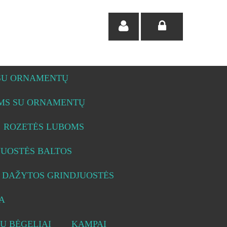
 SU ORNAMENTŲ
OMS SU ORNAMENTŲ
ROZETĖS LUBOMS
JUOSTĖS BALTOS
DAŽYTOS GRINDJUOSTĖS
A
Ų BĖGELIAI
KAMPAI