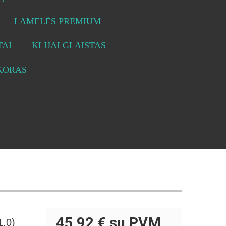
LAMELĖS PREMIUM
AI
KLIJAI GLAISTAS
KORAS
45,92 €
su PVM
1.0)