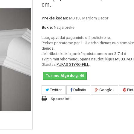
cm.
Prekės kodas:
MD156 Mardom Decor
Būklė:
Nauja prekė
Lubų apvadai pagamintos iš polistireno.
Prekes pristatome per 1–3 darbo dienas nuo apmokė
dienos.
Jei trūksta kiekio, prekės pristatomos per 3-7 d.d.
Tvirtinimui rekomenduojama naudoti klijus
M300
.
M31
Glaistas
PUFAS STYRO-FILL
.
Turime Algirdo g. 46
Twitter
Dalintis
Google+
Pint
Spausdinti