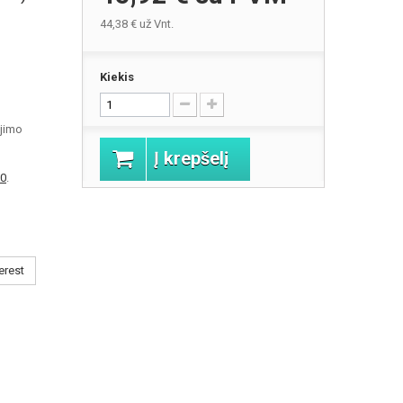
44,38 €
už Vnt.
Kiekis
jimo
Į krepšelį
0
.
erest