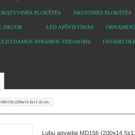
ORATYVINĖS PLOKŠTĖS
AKUSTINĖS PLOKŠTĖS
L DECOR
LED APŠVIETIMAS
ORNAMENT
ULIUOJAMOS ATRAMOS TERASOMS
FASADO DE
i MD156 (200x14.5x11.0) cm.
Lubų apvadai MD156 (200x14.5x1