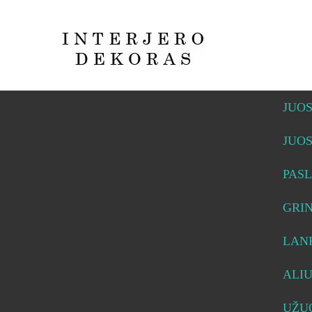
JUO
JUO
PASL
GRI
LAN
ALI
UŽUO