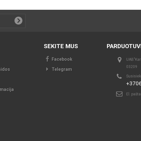
SEKITE MUS
PARDUOTUV
Facebook
UAB"Kari
03209
aidos
Telegram
Susisiek
+370
macija
El. pašt