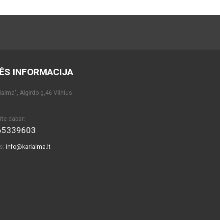
ĖS INFORMACIJA
alma", Algirdo g,46 Vilnius
ite dabar:
65339603
as:
info@karialma.lt