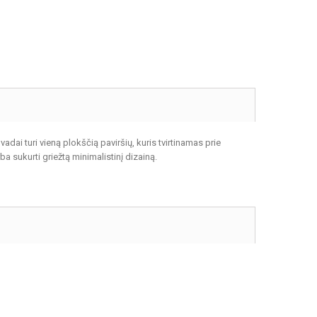
adai turi vieną plokščią paviršių, kuris tvirtinamas prie
ba sukurti griežtą minimalistinį dizainą.