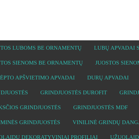
STOS LUBOMS BE ORNAMENTŲ
LUBŲ APVADAI
STOS SIENOMS BE ORNAMENTŲ
JUOSTOS SIEN
ĖPTO APŠVIETIMO APVADAI
DURŲ APVADAI
NDJUOSTĖS
GRINDJUOSTĖS DUROFIT
GRIND
KSČIOS GRINDJUOSTĖS
GRINDJUOSTĖS MDF
UMINĖS GRINDJUOSTĖS
VINILINĖ GRINDŲ DANG
LAIDŲ DEKORATYVINIAI PROFILIAI
UŽUOLAID