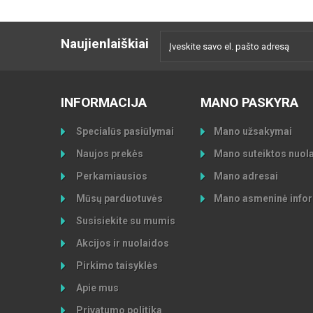
Naujienlaiškiai
INFORMACIJA
MANO PASKYRA
Specialūs pasiūlymai
Mano užsakymai
Naujos prekės
Mano suteiktos nuol
Perkamiausios
Mano adresai
Mūsų parduotuvės
Mano asmeninė infor
Susisiekite su mumis
Akcijos ir nuolaidos
Pirkimo taisyklės
Apie mus
Privatumo politika