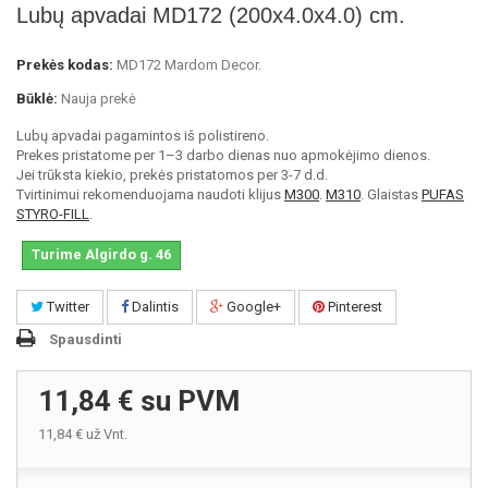
Lubų apvadai MD172 (200x4.0x4.0) cm.
Prekės kodas:
MD172 Mardom Decor.
Būklė:
Nauja prekė
Lubų apvadai pagamintos iš polistireno.
Prekes pristatome per 1–3 darbo dienas nuo apmokėjimo dienos.
Jei trūksta kiekio, prekės pristatomos per 3-7 d.d.
Tvirtinimui rekomenduojama naudoti klijus
M300
.
M310
. Glaistas
PUFAS
STYRO-FILL
.
Turime Algirdo g. 46
Twitter
Dalintis
Google+
Pinterest
Spausdinti
11,84 €
su PVM
11,84 €
už Vnt.