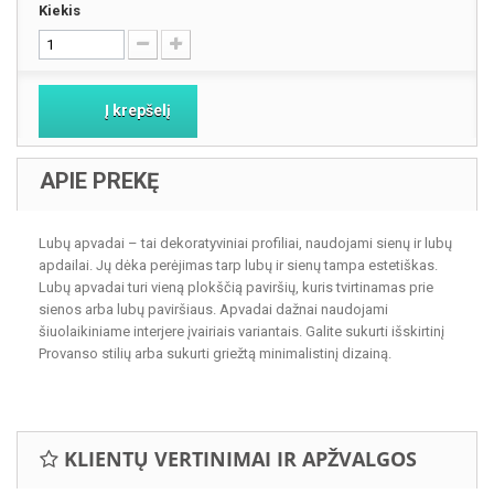
Kiekis
Į krepšelį
APIE PREKĘ
Lubų apvadai – tai dekoratyviniai profiliai, naudojami sienų ir lubų
apdailai. Jų dėka perėjimas tarp lubų ir sienų tampa estetiškas.
Lubų apvadai turi vieną plokščią paviršių, kuris tvirtinamas prie
sienos arba lubų paviršiaus. Apvadai dažnai naudojami
šiuolaikiniame interjere įvairiais variantais. Galite sukurti išskirtinį
Provanso stilių arba sukurti griežtą minimalistinį dizainą.
KLIENTŲ VERTINIMAI IR APŽVALGOS