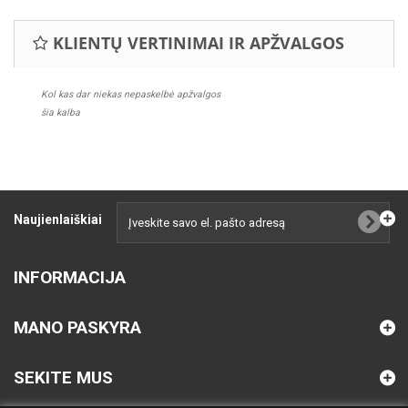
KLIENTŲ VERTINIMAI IR APŽVALGOS
Kol kas dar niekas nepaskelbė apžvalgos
šia kalba
Naujienlaiškiai
INFORMACIJA
MANO PASKYRA
SEKITE MUS