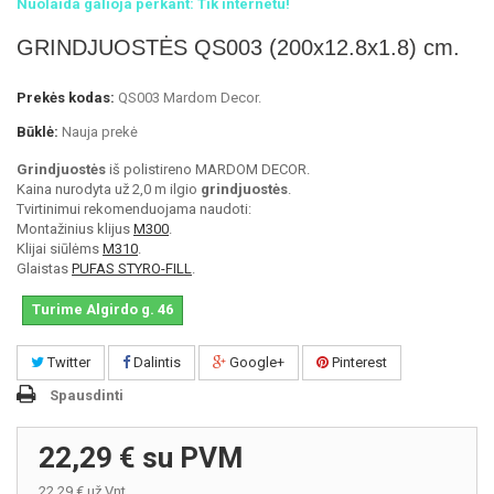
Nuolaida galioja perkant: Tik internetu!
GRINDJUOSTĖS QS003 (200x12.8x1.8) cm.
Prekės kodas:
QS003 Mardom Decor.
Būklė:
Nauja prekė
Grindjuostės
iš polistireno MARDOM DECOR.
Kaina nurodyta už 2,0 m ilgio
grindjuostės
.
Tvirtinimui rekomenduojama naudoti:
Montažinius klijus
M300
.
Klijai siūlėms
M310
.
Glaistas
PUFAS STYRO-FILL
.
Turime Algirdo g. 46
Twitter
Dalintis
Google+
Pinterest
Spausdinti
22,29 €
su PVM
22,29 €
už Vnt.