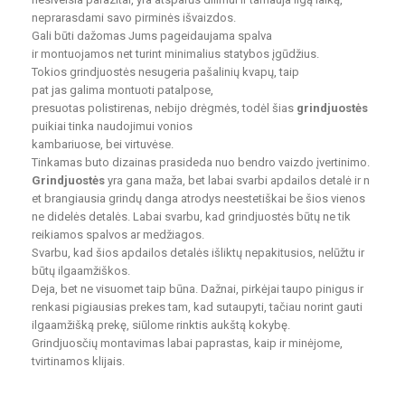
neprarasdami savo pirminės išvaizdos.
Gali būti dažomas Jums pageidaujama spalva
ir montuojamos net turint minimalius statybos įgūdžius.
Tokios grindjuostės nesugeria pašalinių kvapų, taip
pat jas galima montuoti patalpose,
presuotas polistirenas, nebijo drėgmės, todėl šias
grindjuostės
puikiai tinka naudojimui vonios
kambariuose, bei virtuvėse.
Tinkamas buto dizainas prasideda nuo bendro vaizdo įvertinimo.
Grindjuostės
yra gana maža, bet labai svarbi apdailos detalė ir n
et brangiausia grindų danga atrodys neestetiškai be šios vienos
ne didelės detalės. Labai svarbu, kad grindjuostės būtų ne tik
reikiamos spalvos ar medžiagos.
Svarbu, kad šios apdailos detalės išliktų nepakitusios, nelūžtu ir
būtų ilgaamžiškos.
Deja, bet ne visuomet taip būna. Dažnai, pirkėjai taupo pinigus ir
renkasi pigiausias prekes tam, kad sutaupyti, tačiau norint gauti
ilgaamžišką prekę, siūlome rinktis aukštą kokybę.
Grindjuosčių montavimas labai paprastas, kaip ir minėjome,
tvirtinamos klijais.