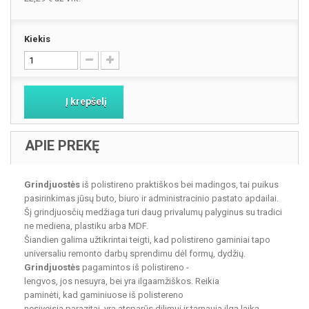
Kiekis
Į krepšelį
APIE PREKĘ
Grindjuostės
iš polistireno praktiškos bei madingos, tai puikus
pasirinkimas jūsų buto, biuro ir administracinio pastato apdailai.
Šį grindjuosčių medžiaga turi daug privalumų palyginus su tradici
ne mediena, plastiku arba MDF.
Šiandien galima užtikrintai teigti, kad polistireno gaminiai tapo
universaliu remonto darbų sprendimu dėl formų, dydžių.
Grindjuostės
pagamintos iš polistireno -
lengvos, jos nesuyra, bei yra ilgaamžiškos. Reikia
paminėti, kad gaminiuose iš polistereno
nesiveisia parazitai, yra atsparūs dilimui ir tarnauja ilgą laiką,