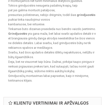
ir montuojamos net turint minimalius statybos įgūdžius.
Tokios grindjuostės nesugeria pašalinių kvapų, taip
pat jas galima montuoti patalpose,
presuotas polistirenas, nebijo drėgmės, todėl šias
grindjuostės
puikiai tinka naudojimui vonios
kambariuose, bei virtuvėse.
Tinkamas buto dizainas prasideda nuo bendro vaizdo įvertinimo.
Grindjuostės
yra gana maža, bet labai svarbi apdailos detalė ir n
et brangiausia grindų danga atrodys neestetiškai be šios vienos
ne didelės detalės. Labai svarbu, kad grindjuostės būtų ne tik
reikiamos spalvos ar medžiagos.
Svarbu, kad šios apdailos detalės išliktų nepakitusios, nelūžtu ir
būtų ilgaamžiškos.
Deja, bet ne visuomet taip būna. Dažnai, pirkėjai taupo pinigus ir
renkasi pigiausias prekes tam, kad sutaupyti, tačiau norint gauti
ilgaamžišką prekę, siūlome rinktis aukštą kokybę.
Grindjuosčių montavimas labai paprastas, kaip ir minėjome,
tvirtinamos klijais.
KLIENTŲ VERTINIMAI IR APŽVALGOS