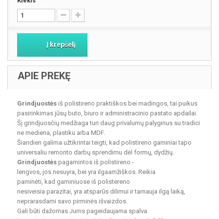
Kiekis
Į krepšelį
APIE PREKĘ
Grindjuostės
iš polistireno praktiškos bei madingos, tai puikus
pasirinkimas jūsų buto, biuro ir administracinio pastato apdailai.
Šį grindjuosčių medžiaga turi daug privalumų palyginus su tradici
ne mediena, plastiku arba MDF.
Šiandien galima užtikrintai teigti, kad polistireno gaminiai tapo
universaliu remonto darbų sprendimu dėl formų, dydžių.
Grindjuostės
pagamintos iš polistireno -
lengvos, jos nesuyra, bei yra ilgaamžiškos. Reikia
paminėti, kad gaminiuose iš polistereno
nesiveisia parazitai, yra atsparūs dilimui ir tarnauja ilgą laiką,
neprarasdami savo pirminės išvaizdos.
Gali būti dažomas Jums pageidaujama spalva