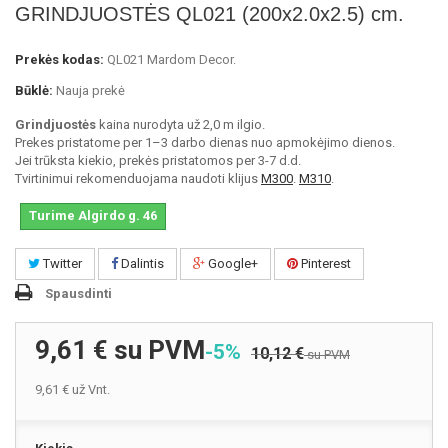
GRINDJUOSTĖS QL021 (200x2.0x2.5) cm.
Prekės kodas:
QL021 Mardom Decor.
Būklė:
Nauja prekė
Grindjuostės
kaina nurodyta už 2,0 m ilgio.
Prekes pristatome per 1–3 darbo dienas nuo apmokėjimo dienos.
Jei trūksta kiekio, prekės pristatomos per 3-7 d.d.
Tvirtinimui rekomenduojama naudoti klijus
M300
.
M310
.
Turime Algirdo g. 46
Twitter
Dalintis
Google+
Pinterest
Spausdinti
9,61 €
su PVM
-5%
10,12 €
su PVM
9,61 €
už Vnt.