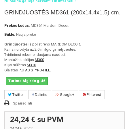
Nuolaida galioja perkant: Tik internetu!
GRINDJUOSTĖS MD361 (200x14.4x1.5) cm.
Prekės kodas:
MD361 Mardom Decor.
Būklė:
Nauja prekė
Grindjuostės
iš polistireno MARDOM DECOR.
Kaina nurodyta už 2,0 m ilgio
grindjuostės
.
Tvirtinimui rekomenduojama naudoti:
Montažinius klijus
M300
.
Klijai siūlėms
M310
.
Glaistas
PUFAS STYRO-FILL
.
Turime Algirdo g. 46
Twitter
Dalintis
Google+
Pinterest
Spausdinti
24,24 €
su PVM
24,24 €
už Vnt.