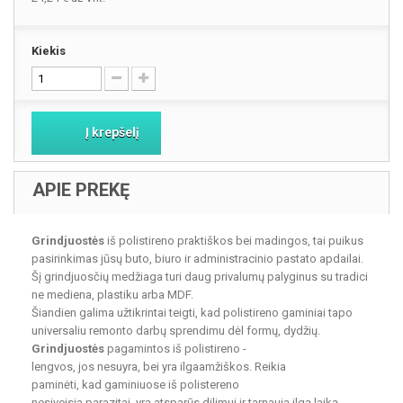
Kiekis
Į krepšelį
APIE PREKĘ
Grindjuostės
iš polistireno praktiškos bei madingos, tai puikus
pasirinkimas jūsų buto, biuro ir administracinio pastato apdailai.
Šį grindjuosčių medžiaga turi daug privalumų palyginus su tradici
ne mediena, plastiku arba MDF.
Šiandien galima užtikrintai teigti, kad polistireno gaminiai tapo
universaliu remonto darbų sprendimu dėl formų, dydžių.
Grindjuostės
pagamintos iš polistireno -
lengvos, jos nesuyra, bei yra ilgaamžiškos. Reikia
paminėti, kad gaminiuose iš polistereno
nesiveisia parazitai, yra atsparūs dilimui ir tarnauja ilgą laiką,