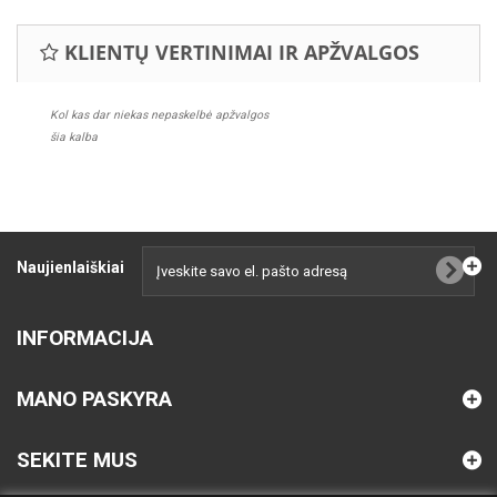
KLIENTŲ VERTINIMAI IR APŽVALGOS
Kol kas dar niekas nepaskelbė apžvalgos
šia kalba
Naujienlaiškiai
INFORMACIJA
MANO PASKYRA
SEKITE MUS