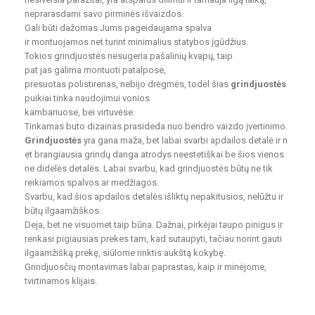
neprarasdami savo pirminės išvaizdos.
Gali būti dažomas Jums pageidaujama spalva
ir montuojamos net turint minimalius statybos įgūdžius.
Tokios grindjuostės nesugeria pašalinių kvapų, taip
pat jas galima montuoti patalpose,
presuotas polistirenas, nebijo drėgmės, todėl šias
grindjuostės
puikiai tinka naudojimui vonios
kambariuose, bei virtuvėse.
Tinkamas buto dizainas prasideda nuo bendro vaizdo įvertinimo.
Grindjuostės
yra gana maža, bet labai svarbi apdailos detalė ir n
et brangiausia grindų danga atrodys neestetiškai be šios vienos
ne didelės detalės. Labai svarbu, kad grindjuostės būtų ne tik
reikiamos spalvos ar medžiagos.
Svarbu, kad šios apdailos detalės išliktų nepakitusios, nelūžtu ir
būtų ilgaamžiškos.
Deja, bet ne visuomet taip būna. Dažnai, pirkėjai taupo pinigus ir
renkasi pigiausias prekes tam, kad sutaupyti, tačiau norint gauti
ilgaamžišką prekę, siūlome rinktis aukštą kokybę.
Grindjuosčių montavimas labai paprastas, kaip ir minėjome,
tvirtinamos klijais.